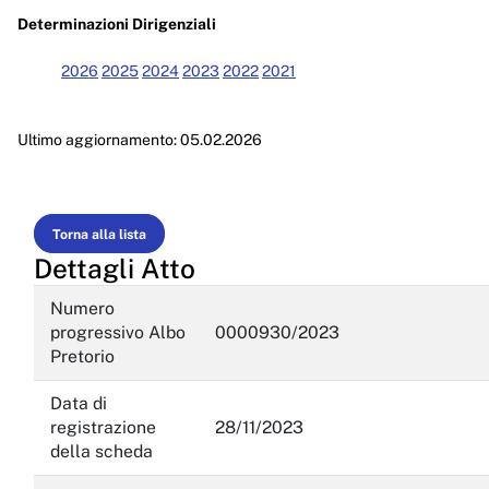
Enti controllati
Determinazioni Dirigenziali
Attività e procedimenti
2026
2025
2024
2023
2022
2021
Provvedimenti
Ultimo aggiornamento: 05.02.2026
Provvedimenti organi indirizzo politico
Provvedimenti dirigenti amministrativi
Controlli sulle imprese
Torna alla lista
Dettagli Atto
Bandi di gara e contratti
Numero
Sovvenzioni, contributi, sussidi, vantaggi economici
progressivo Albo
0000930/2023
Pretorio
Bilanci
Data di
Beni immobili e gestione patrimonio
registrazione
28/11/2023
della scheda
Controlli e rilievi sull'amministrazione