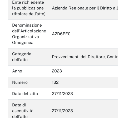
Servizi erogati
Ente richiedente
la pubblicazione
Azienda Regionale per il Diritto al
Pagamenti dell'amministrazione
(titolare dell'atto)
Opere pubbliche
Denominazione
dell'Articolazione
A2D6EE0
Pianificazione e governo del territorio
Organizzativa
Omogenea
Informazioni ambientali
Categoria
Interventi straordinari e di emergenza
Provvedimenti del Direttore, Contr
dell'atto
Altri contenuti
Anno
2023
Attuazione misure PNRR
Numero
132
Data dell'atto
27/11/2023
Data di
esecutività
27/11/2023
dell'atto