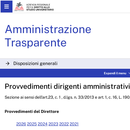
Skip to Main Content
Provvedimenti del direttor
Amministrazione
Trasparente
Disposizioni generali
Espandi il menu
Organizzazione
Provvedimenti dirigenti amministrativi
Consulenti e collaboratori
Sezione ai sensi dell’art.23, c. 1 , d.lgs. n. 33/2013 e art. 1, c. 16, L. 1
Personale
Bandi di concorso
Provvedimenti del Direttore
Performance
2026
2025
2024
2023
2022
2021