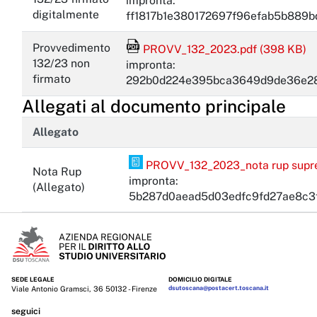
impronta:
digitalmente
ff1817b1e380172697f96efab5b889
Provvedimento
PROVV_132_2023.pdf (398 KB)
File Acrobat Reader
132/23 non
impronta:
firmato
292b0d224e395bca3649d9de36e28
Allegati al documento principale
Allegato
PROVV_132_2023_nota rup supre
Nota Rup
PDF Pades
impronta:
(Allegato)
5b287d0aead5d03edfc9fd27ae8c3
SEDE LEGALE
DOMICILIO DIGITALE
Viale Antonio Gramsci, 36 50132 - Firenze
dsutoscana@postacert.toscana.it
seguici