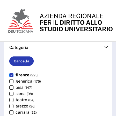
Skip to Main Content
Cerca - ARDSU
Categoria
Cancella
firenze
(223)
generica
(175)
pisa
(147)
siena
(98)
teatro
(34)
arezzo
(26)
carrara
(22)