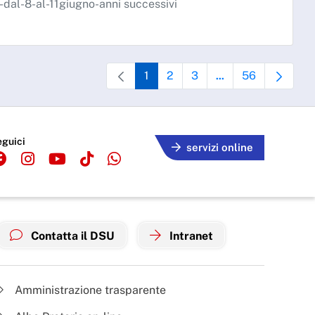
al-8-al-11giugno-anni successivi
1
2
3
56
...
Pagina
Pagina
Pagina
Pagine intermedie U
Pagina
eguici
servizi online
Contatta il DSU
Intranet
Amministrazione trasparente