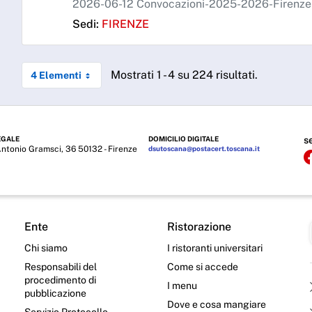
2026-06-12 Convocazioni-2025-2026-Firenze-d
Sedi:
FIRENZE
Mostrati 1 - 4 su 224 risultati.
4 Elementi
EGALE
DOMICILIO DIGITALE
s
Antonio Gramsci, 36 50132 - Firenze
dsutoscana@postacert.toscana.it
Ente
Ristorazione
Chi siamo
I ristoranti universitari
Responsabili del
Come si accede
procedimento di
I menu
pubblicazione
Dove e cosa mangiare