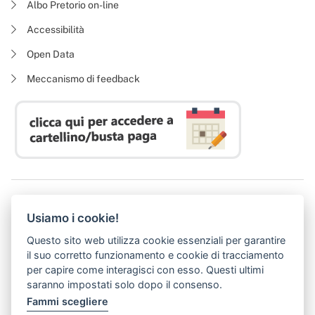
Albo Pretorio on-line
Accessibilità
Open Data
Meccanismo di feedback
Azienda Regionale Diritto allo Studio Universitario
Usiamo i cookie!
P. I. 05913670484 | C. F. 94164020482
Domicilio digitale:
dsutoscana@postacert.toscana.it
Questo sito web utilizza cookie essenziali per garantire
(abilitato alla ricezione di soli messaggi di posta elettronica certificata)
il suo corretto funzionamento e cookie di tracciamento
per capire come interagisci con esso. Questi ultimi
saranno impostati solo dopo il consenso.
Fammi scegliere