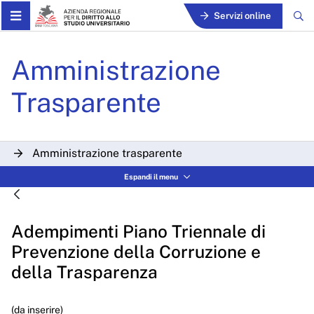
Skip to Main Content
Servizi online
Adempimenti Piano Triennal
Amministrazione
Trasparente
Amministrazione trasparente
Disposizioni generali
Espandi il menu
Organizzazione
Adempimenti Piano Triennale di
Consulenti e collaboratori
Prevenzione della Corruzione e
Personale
della Trasparenza
Bandi di concorso
(da inserire)
Performance