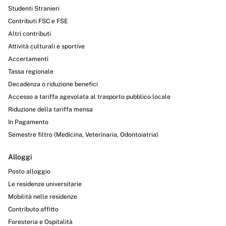
Opere pubbliche
Studenti Stranieri
Contributi FSC e FSE
Pianificazione e governo del territorio
Altri contributi
Attività culturali e sportive
Informazioni ambientali
Accertamenti
Interventi straordinari e di emergenza
Tassa regionale
Decadenza o riduzione benefici
Altri contenuti
Accesso a tariffa agevolata al trasporto pubblico locale
Attuazione misure PNRR
Riduzione della tariffa mensa
In Pagamento
Amministrazione trasparente
Semestre filtro (Medicina, Veterinaria, Odontoiatria)
Alloggi
Posto alloggio
Le residenze universitarie
Mobilità nelle residenze
Contributo affitto
Foresteria e Ospitalità