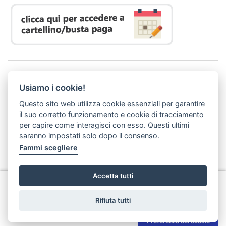
Azienda Regionale Diritto allo Studio Universitario
Usiamo i cookie!
P. I. 05913670484 | C. F. 94164020482
Domicilio digitale:
dsutoscana@postacert.toscana.it
Questo sito web utilizza cookie essenziali per garantire
(abilitato alla ricezione di soli messaggi di posta elettronica certificata)
il suo corretto funzionamento e cookie di tracciamento
per capire come interagisci con esso. Questi ultimi
saranno impostati solo dopo il consenso.
Fammi scegliere
Accetta tutti
Privacy
Rifiuta tutti