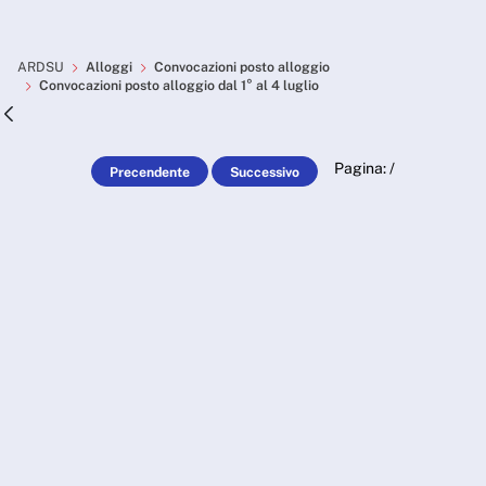
Skip to Main Content
Convocazioni posto alloggio 
ARDSU
Alloggi
Convocazioni posto alloggio
Convocazioni posto alloggio dal 1° al 4 luglio
Pagina:
/
Precendente
Successivo