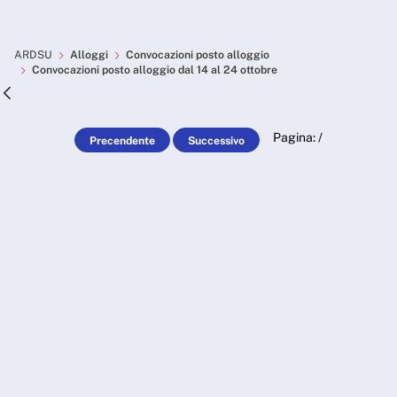
Skip to Main Content
Convocazioni posto alloggio
ARDSU
Alloggi
Convocazioni posto alloggio
Convocazioni posto alloggio dal 14 al 24 ottobre
Pagina:
/
Precendente
Successivo