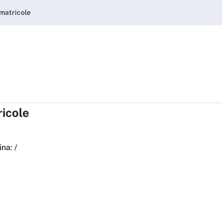
- matricole - ARDSU
 matricole
ricole
ina:
/