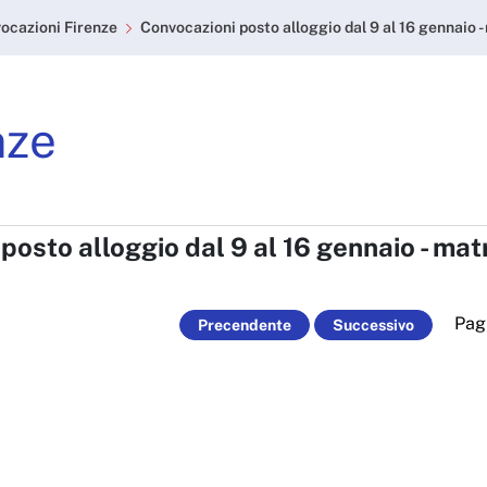
gio dal 9 al 16 gennaio 
ocazioni Firenze
Convocazioni posto alloggio dal 9 al 16 gennaio -
nze
posto alloggio dal 9 al 16 gennaio - mat
Pag
Precendente
Successivo