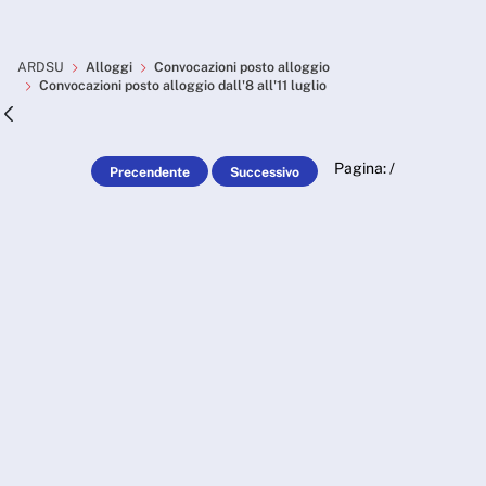
Skip to Main Content
Convocazioni posto alloggio 
ARDSU
Alloggi
Convocazioni posto alloggio
Convocazioni posto alloggio dall'8 all'11 luglio
Pagina:
/
Precendente
Successivo