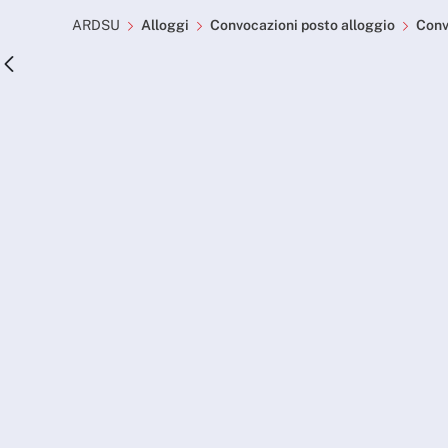
Convocazioni posto allog
Skip to Main Content
ARDSU
Alloggi
Convocazioni posto alloggio
Convo