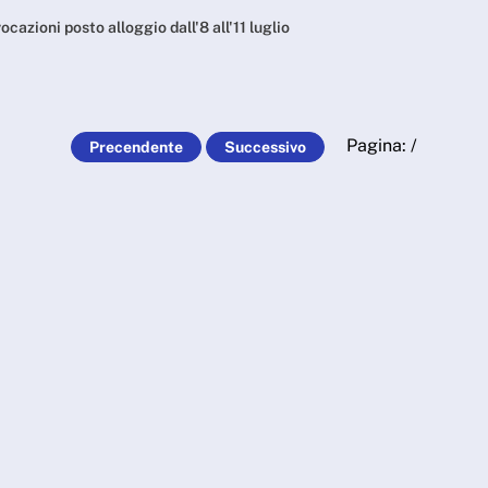
gio dall'8 all'11 luglio 
cazioni posto alloggio dall'8 all'11 luglio
Pagina:
/
Precendente
Successivo