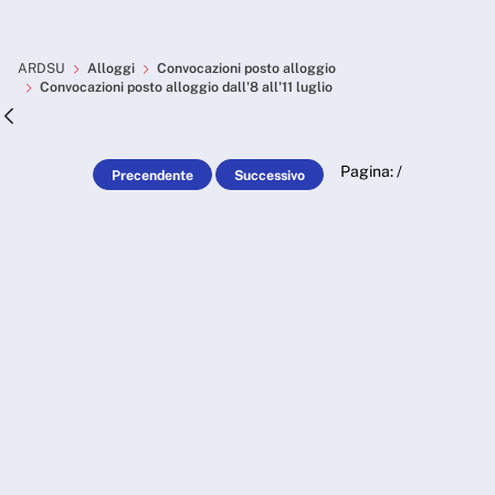
Skip to Main Content
Convocazioni posto alloggio 
ARDSU
Alloggi
Convocazioni posto alloggio
Convocazioni posto alloggio dall'8 all'11 luglio
Pagina:
/
Precendente
Successivo