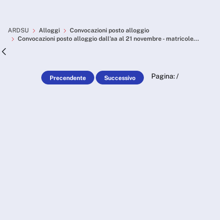
Skip to Main Content
Convocazioni posto alloggio
ARDSU
Alloggi
Convocazioni posto alloggio
Convocazioni posto alloggio dall'aa al 21 novembre - matricole...
Pagina:
/
Precendente
Successivo