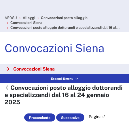
Skip to Main Content
Convocazioni posto alloggio
ARDSU
Alloggi
Convocazioni posto alloggio
Convocazioni Siena
Convocazioni posto alloggio dottorandi e specializzandi dal 16 al...
Convocazioni Siena
Convocazioni Siena
Espandi il menu
Convocazioni scadute Siena
Convocazioni posto alloggio dottorandi
e specializzandi dal 16 al 24 gennaio
2025
Pagina:
/
Precendente
Successivo