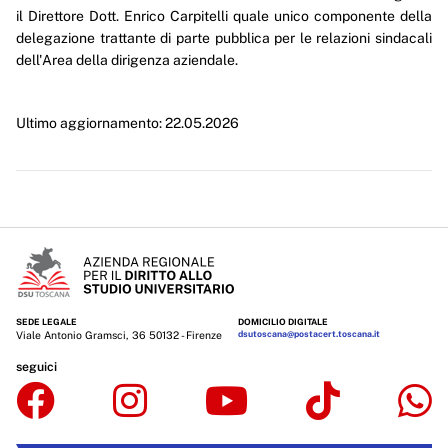
il Direttore Dott. Enrico Carpitelli quale unico componente della
Enti controllati
delegazione trattante di parte pubblica per le relazioni sindacali
dell'Area della dirigenza aziendale.
Attività e procedimenti
Provvedimenti
Ultimo aggiornamento: 22.05.2026
Controlli sulle imprese
Bandi di gara e contratti
Sovvenzioni, contributi, sussidi, vantaggi economici
Bilanci
Beni immobili e gestione patrimonio
SEDE LEGALE
DOMICILIO DIGITALE
Viale Antonio Gramsci, 36 50132 - Firenze
dsutoscana@postacert.toscana.it
Controlli e rilievi sull'amministrazione
seguici
Servizi erogati
Pagamenti dell'amministrazione