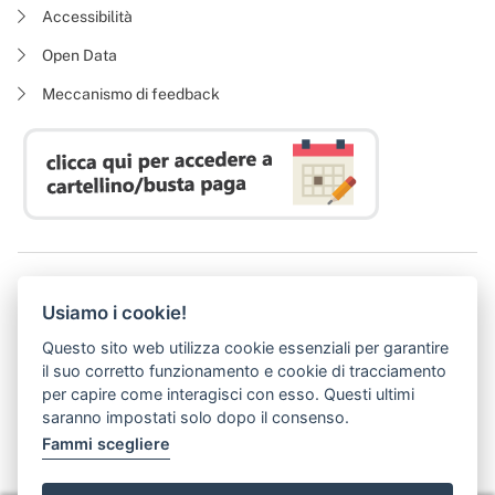
Accessibilità
Open Data
Meccanismo di feedback
Azienda Regionale Diritto allo Studio Universitario
Usiamo i cookie!
P. I. 05913670484 | C. F. 94164020482
Domicilio digitale:
dsutoscana@postacert.toscana.it
Questo sito web utilizza cookie essenziali per garantire
(abilitato alla ricezione di soli messaggi di posta elettronica certificata)
il suo corretto funzionamento e cookie di tracciamento
per capire come interagisci con esso. Questi ultimi
saranno impostati solo dopo il consenso.
Fammi scegliere