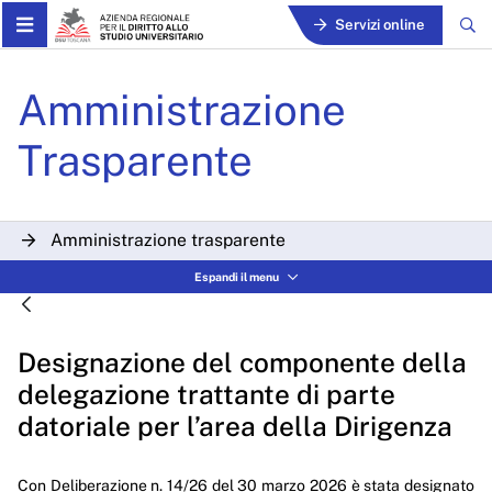
Skip to Main Content
Servizi online
Designazione del componente
Amministrazione
Trasparente
Amministrazione trasparente
Disposizioni generali
Espandi il menu
Organizzazione
Designazione del componente della
Consulenti e collaboratori
delegazione trattante di parte
Personale
datoriale per l’area della Dirigenza
Bandi di concorso
Con Deliberazione n. 14/26 del 30 marzo 2026 è stata designato
Performance