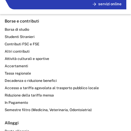
servizi online
Opere pubbliche
Pianificazione e governo del territorio
Borse e contributi
Informazioni ambientali
Borsa di studio
Studenti Stranieri
Interventi straordinari e di emergenza
Contributi FSC e FSE
Altri contenuti
Altri contributi
Attività culturali e sportive
Attuazione misure PNRR
Accertamenti
Amministrazione trasparente
Tassa regionale
Decadenza o riduzione benefici
Accesso a tariffa agevolata al trasporto pubblico locale
Riduzione della tariffa mensa
In Pagamento
Semestre filtro (Medicina, Veterinaria, Odontoiatria)
Alloggi