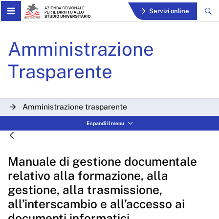
Skip to Main Content
Servizi online
Manuale di gestione documen
Amministrazione
Trasparente
Amministrazione trasparente
Disposizioni generali
Espandi il menu
Organizzazione
Manuale di gestione documentale
Consulenti e collaboratori
relativo alla formazione, alla
Personale
gestione, alla trasmissione,
Bandi di concorso
all’interscambio e all’accesso ai
documenti informatici
Performance