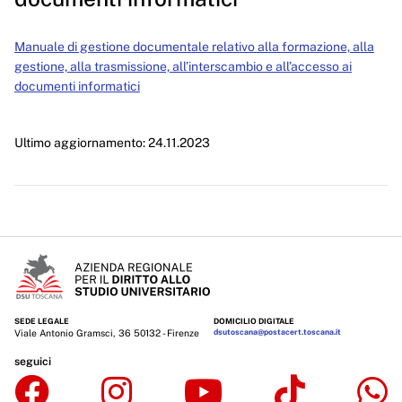
Enti controllati
Manuale di gestione documentale relativo alla formazione, alla
gestione, alla trasmissione, all’interscambio e all’accesso ai
Attività e procedimenti
documenti informatici
Provvedimenti
Controlli sulle imprese
Ultimo aggiornamento: 24.11.2023
Bandi di gara e contratti
Sovvenzioni, contributi, sussidi, vantaggi economici
Bilanci
Beni immobili e gestione patrimonio
Controlli e rilievi sull'amministrazione
SEDE LEGALE
DOMICILIO DIGITALE
Viale Antonio Gramsci, 36 50132 - Firenze
dsutoscana@postacert.toscana.it
Servizi erogati
seguici
Pagamenti dell'amministrazione