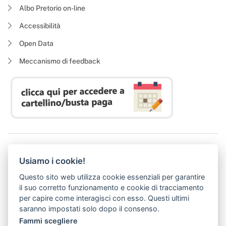
Albo Pretorio on-line
Accessibilità
Open Data
Meccanismo di feedback
Azienda Regionale Diritto allo Studio Universitario
Usiamo i cookie!
P. I. 05913670484 | C. F. 94164020482
Domicilio digitale:
dsutoscana@postacert.toscana.it
Questo sito web utilizza cookie essenziali per garantire
(abilitato alla ricezione di soli messaggi di posta elettronica certificata)
il suo corretto funzionamento e cookie di tracciamento
per capire come interagisci con esso. Questi ultimi
saranno impostati solo dopo il consenso.
Fammi scegliere