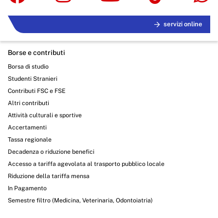
Opere pubbliche
servizi online
Pianificazione e governo del territorio
Informazioni ambientali
Borse e contributi
Interventi straordinari e di emergenza
Borsa di studio
Studenti Stranieri
Altri contenuti
Contributi FSC e FSE
Attuazione misure PNRR
Altri contributi
Attività culturali e sportive
Amministrazione trasparente
Accertamenti
Tassa regionale
Decadenza o riduzione benefici
Accesso a tariffa agevolata al trasporto pubblico locale
Riduzione della tariffa mensa
In Pagamento
Semestre filtro (Medicina, Veterinaria, Odontoiatria)