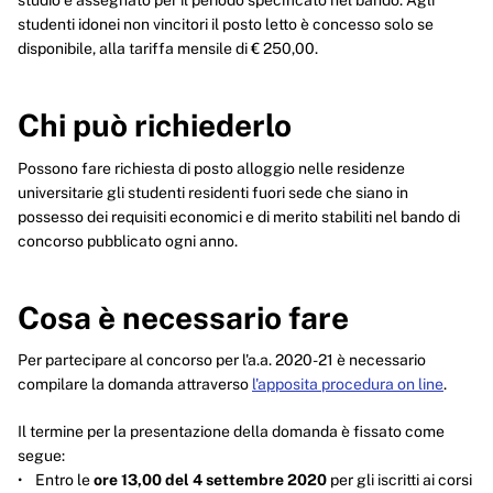
Possibilità di posticipo della convocazione
studio e assegnato per il periodo specificato nel bando. Agli
studenti idonei non vincitori il posto letto è concesso solo se
Possibilità di rinvio dell’assegnazione
disponibile, alla tariffa mensile di € 250,00.
Chi può richiederlo
Potrebbe interessarti
Bando borsa di studio e posto alloggio
Possono fare richiesta di posto alloggio nelle residenze
universitarie gli studenti residenti fuori sede che siano in
Mobilità nelle residenze
possesso dei requisiti economici e di merito stabiliti nel bando di
concorso pubblicato ogni anno.
Contributo affitto
Foresteria
Cosa è necessario fare
Per partecipare al concorso per l'a.a. 2020-21 è necessario
compilare la domanda attraverso
l'apposita procedura on line
.
Il termine per la presentazione della domanda è fissato come
segue:
• Entro le
ore 13,00 del 4 settembre 2020
per gli iscritti ai corsi