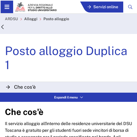
Skip to Main Content
Servizi online
Posto alloggio Duplica 1 - 
ARDSU
Alloggi
Posto alloggio
Posto alloggio Duplica
1
Che cos'è
Espandi il menu
Chi può richiederlo
Che cos'è
Cosa è necessario fare
Il servizio alloggio all'interno delle residenze universitarie del DSU
Modalità di assegnazione del posto alloggio
Toscana è gratuito per gli studenti fuori sede vincitori di borsa di