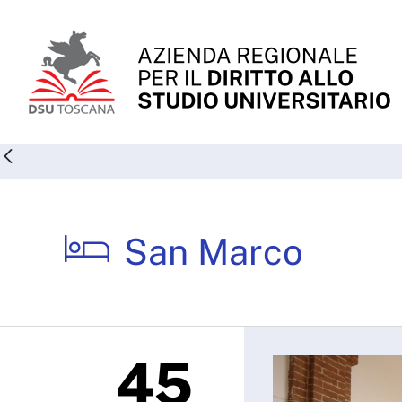
Skip to Main Content
San Marco - ARDSU
San Marco
45