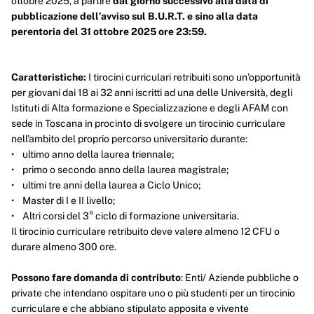
ottobre 2025, a partire
dal giorno successivo alla data di
pubblicazione dell’avviso sul B.U.R.T. e sino alla data
perentoria del 31 ottobre 2025 ore 23:59.
Caratteristiche:
I tirocini curriculari retribuiti sono un’opportunità
per giovani dai 18 ai 32 anni iscritti ad una delle Università, degli
Istituti di Alta formazione e Specializzazione e degli AFAM con
sede in Toscana in procinto di svolgere un tirocinio curriculare
nell’ambito del proprio percorso universitario durante:
• ultimo anno della laurea triennale;
• primo o secondo anno della laurea magistrale;
• ultimi tre anni della laurea a Ciclo Unico;
• Master di I e II livello;
• Altri corsi del 3° ciclo di formazione universitaria.
Il tirocinio curriculare retribuito deve valere almeno 12 CFU o
durare almeno 300 ore.
Possono fare domanda di contributo
: Enti/ Aziende pubbliche o
private che intendano ospitare uno o più studenti per un tirocinio
curriculare e che abbiano stipulato apposita e vivente