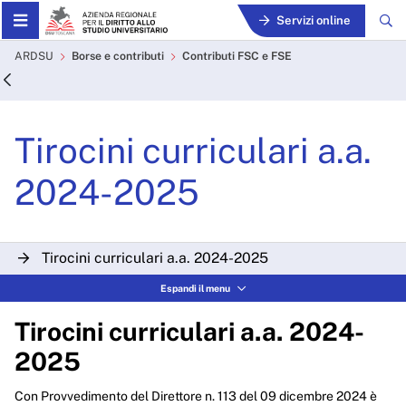
Skip to Main Content
Servizi online
Tirocini curriculari a.a. 2
ARDSU
Borse e contributi
Contributi FSC e FSE
Tirocini curriculari a.a.
2024-2025
Tirocini curriculari a.a. 2024-2025
Espandi il menu
Esiti ammissioni tirocini a.a. 2024-2025
Tirocini curriculari a.a. 2024-
2025
Con Provvedimento del Direttore n. 113 del 09 dicembre 2024 è