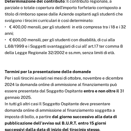
Determinazione del contributo
: Il contributo regionale, a
parziale o totale copertura dell’importo forfetario corrisposto a
titolo di rimborso spese dalle Aziende ospitanti agli studenti che
svolgono i tirocini curriculari è così determinato:
• € 400,00 mensili, per gli studenti in età compresa tra i 18 e i 32
anni;
• € 600,00 mensili, per gli studenti con disabilità, di cui alla
L.68/1999 e i Soggetti svantaggiati di cui all’ art.17 ter comma 8
della Legge Regionale 32/2002 e ss.mm, senza limiti di età.
Termini per la presentazione delle domande
Per i soli tirocini avviati nei mesi di ottobre, novembre e dicembre
2024 la domanda online di ammissione al finanziamento può
essere presentata dal Soggetto Ospitante
entro e non oltre il
31
gennaio 2025.
In tutti gli altri casi Il Soggetto Ospitante deve presentare
domanda online di ammissione al finanziamento soggetta a
imposta di bollo, a partire
dal giorno successivo alla data di
pubblicazione dell’avviso sul B.U.R.T. entro 15 giorni
successivi dalla data di inizio del tirocinio stesso
.