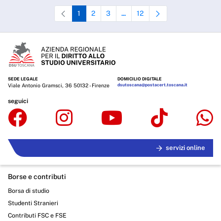
1
2
3
12
...
Pagina
Pagina
Pagina
Pagine intermedie Use TAB to navi
Pagina
SEDE LEGALE
DOMICILIO DIGITALE
Viale Antonio Gramsci, 36 50132 - Firenze
dsutoscana@postacert.toscana.it
seguici
servizi online
Borse e contributi
Borsa di studio
Studenti Stranieri
Contributi FSC e FSE