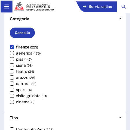
Skip to Main Content
Servizi online
Cerca - ARDSU
Categoria
Cancella
firenze
(223)
generica
(175)
pisa
(147)
siena
(98)
teatro
(34)
arezzo
(26)
carrara
(22)
sport
(14)
visite guidate
(13)
cinema
(6)
Tipo
Contenuto Web
(223)