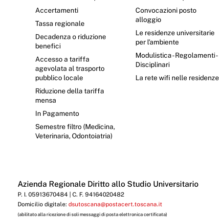
Accertamenti
Convocazioni posto
alloggio
Tassa regionale
Le residenze universitarie
Decadenza o riduzione
per l’ambiente
benefici
Modulistica - Regolamenti -
Accesso a tariffa
Disciplinari
agevolata al trasporto
pubblico locale
La rete wifi nelle residenz
Riduzione della tariffa
mensa
In Pagamento
Semestre filtro (Medicina,
Veterinaria, Odontoiatria)
Azienda Regionale Diritto allo Studio Universitario
P. I. 05913670484 | C. F. 94164020482
Domicilio digitale:
dsutoscana@postacert.toscana.it
(abilitato alla ricezione di soli messaggi di posta elettronica certificata)