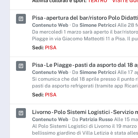
Attività culturali e sport:
TEATRO
VISITE GU
Pisa - apertura del bar/ristoro Polo Didat
Contenuto Web
· Da
Simone Petricci
Alle 28 f
Da mercoledì 1 marzo sarà aperto il bar/ristoro
Piagge in via Giacomo Matteotti 11 a Pisa. Il pun
Sedi:
PISA
Pisa - Le Piagge - pasti da asporto dal 18 a
Contenuto Web
· Da
Simone Petricci
Alle 17 a
Si comunica che dal 18 aprile presso il punto r
pasti da asporto refrigerati (tramite app Ricari
Sedi:
PISA
Livorno - Polo Sistemi Logistici - Servizio
Contenuto Web
· Da
Patrizia Russo
Alle 15 ma
Al Polo Sistemi Logistici di Livorno il 19 marzo
bellissimo giardino di Villa Letizia è stata alle