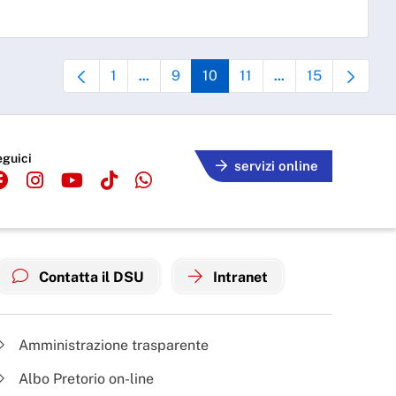
1
9
10
11
15
...
...
Pagina
Pagine intermedie Use TAB to navigate.
Pagina
Pagina
Pagina
Pagine intermedie U
Pagina
eguici
servizi online
Contatta il DSU
Intranet
Amministrazione trasparente
Albo Pretorio on-line