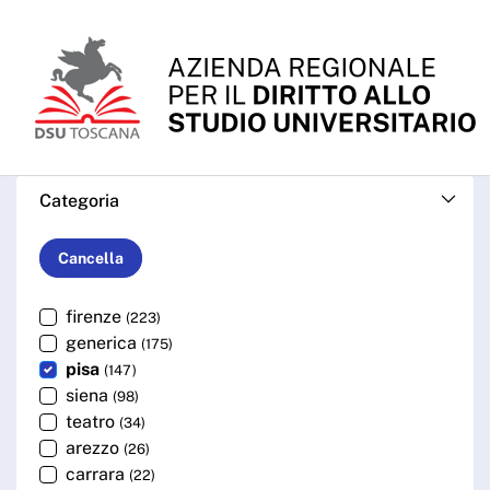
Skip to Main Content
Cerca - ARDSU
Categoria
Cancella
firenze
(223)
generica
(175)
pisa
(147)
siena
(98)
teatro
(34)
arezzo
(26)
carrara
(22)