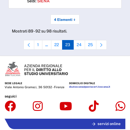
Sedi:
SIENA
4 Elementi
Mostrati 89 - 92 su 98 risultati.
1
22
23
24
25
...
Pagina
Pagine intermedie Use TAB to navigate.
Pagina
Pagina
Pagina
Pagina
SEDE LEGALE
DOMICILIO DIGITALE
Viale Antonio Gramsci, 36 50132 - Firenze
dsutoscana@postacert.toscana.it
seguici
servizi online