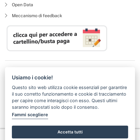
Open Data
Meccanismo di feedback
Azienda Regionale Diritto allo Studio Universitario
Usiamo i cookie!
P. I. 05913670484 | C. F. 94164020482
Domicilio digitale:
dsutoscana@postacert.toscana.it
Questo sito web utilizza cookie essenziali per garantire
(abilitato alla ricezione di soli messaggi di posta elettronica certificata)
il suo corretto funzionamento e cookie di tracciamento
per capire come interagisci con esso. Questi ultimi
saranno impostati solo dopo il consenso.
Fammi scegliere
Accetta tutti
Privacy