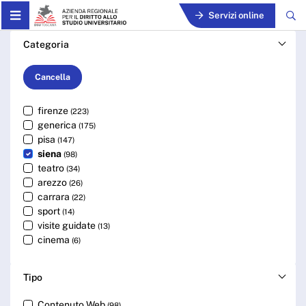
Skip to Main Content
Servizi online
Cerca - ARDSU
Categoria
Cancella
firenze
(223)
generica
(175)
pisa
(147)
siena
(98)
teatro
(34)
arezzo
(26)
carrara
(22)
sport
(14)
visite guidate
(13)
cinema
(6)
Tipo
Contenuto Web
(98)