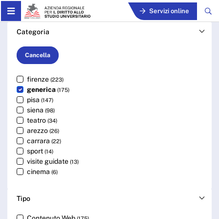
Skip to Main Content
Servizi online
Cerca - ARDSU
Categoria
Cancella
firenze
(223)
generica
(175)
pisa
(147)
siena
(98)
teatro
(34)
arezzo
(26)
carrara
(22)
sport
(14)
visite guidate
(13)
cinema
(6)
Tipo
Contenuto Web
(175)