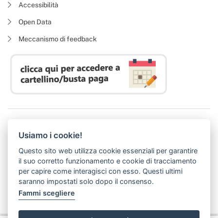
Accessibilità
Open Data
Meccanismo di feedback
Azienda Regionale Diritto allo Studio Universitario
Usiamo i cookie!
P. I. 05913670484 | C. F. 94164020482
Domicilio digitale:
dsutoscana@postacert.toscana.it
Questo sito web utilizza cookie essenziali per garantire
(abilitato alla ricezione di soli messaggi di posta elettronica certificata)
il suo corretto funzionamento e cookie di tracciamento
per capire come interagisci con esso. Questi ultimi
saranno impostati solo dopo il consenso.
Fammi scegliere