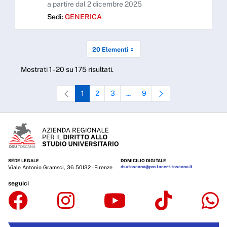
a partire dal 2 dicembre 2025
Sedi:
GENERICA
20 Elementi
Mostrati 1 - 20 su 175 risultati.
1
2
3
9
...
Pagina
Pagina
Pagina
Pagine intermedie Use TAB to nav
Pagina
SEDE LEGALE
DOMICILIO DIGITALE
Viale Antonio Gramsci, 36 50132 - Firenze
dsutoscana@postacert.toscana.it
seguici