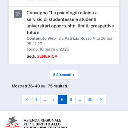
Convegno "La psicologia clinica a
servizio di studentesse e studenti
universitari opportunità, limiti, prospettive
future
Contenuto Web
· Da
Patrizia Russo
Alle 28 apr
25, 11:27
Torino, 16 maggio 2025
Sedi:
GENERICA
5 Elementi
Mostrati 36 - 40 su 175 risultati.
1
7
8
9
35
...
...
Pagina
Pagine intermedie Use TAB to navigate.
Pagina
Pagina
Pagina
Pagine intermedie Use TAB to
Pagina