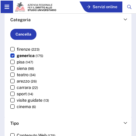
Skip to Main Content
Servizi online
Cerca - ARDSU
Categoria
Cancella
firenze
(223)
generica
(175)
pisa
(147)
siena
(98)
teatro
(34)
arezzo
(26)
carrara
(22)
sport
(14)
visite guidate
(13)
cinema
(6)
Tipo
Contenuto Web
(175)