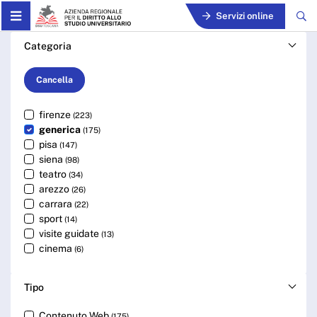
Skip to Main Content
Servizi online
Cerca - ARDSU
Categoria
Cancella
firenze
(223)
generica
(175)
pisa
(147)
siena
(98)
teatro
(34)
arezzo
(26)
carrara
(22)
sport
(14)
visite guidate
(13)
cinema
(6)
Tipo
Contenuto Web
(175)