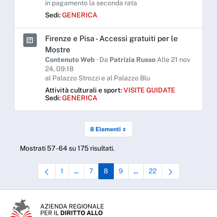
in pagamento la seconda rata
Sedi:
GENERICA
Firenze e Pisa - Accessi gratuiti per le
Mostre
Contenuto Web
· Da
Patrizia Russo
Alle 21 nov
24, 09:18
al Palazzo Strozzi e al Palazzo Blu
Attività culturali e sport:
VISITE GUIDATE
Sedi:
GENERICA
8 Elementi
Mostrati 57 - 64 su 175 risultati.
1
7
8
9
22
...
...
Pagina
Pagine intermedie Use TAB to navigate.
Pagina
Pagina
Pagina
Pagine intermedie Use TAB to
Pagina