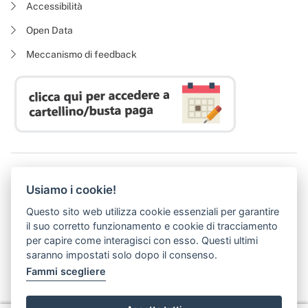
Accessibilità
Open Data
Meccanismo di feedback
Azienda Regionale Diritto allo Studio Universitario
Usiamo i cookie!
P. I. 05913670484 | C. F. 94164020482
Domicilio digitale:
dsutoscana@postacert.toscana.it
Questo sito web utilizza cookie essenziali per garantire
(abilitato alla ricezione di soli messaggi di posta elettronica certificata)
il suo corretto funzionamento e cookie di tracciamento
per capire come interagisci con esso. Questi ultimi
saranno impostati solo dopo il consenso.
Fammi scegliere