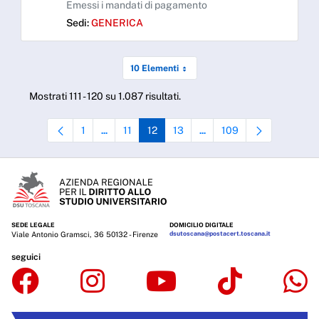
Emessi i mandati di pagamento
Sedi:
GENERICA
10 Elementi
Mostrati 111 - 120 su 1.087 risultati.
1
11
12
13
109
...
...
Pagina
Pagine intermedie Use TAB to navigate.
Pagina
Pagina
Pagina
Pagine intermedie Use TAB t
Pagina
SEDE LEGALE
DOMICILIO DIGITALE
Viale Antonio Gramsci, 36 50132 - Firenze
dsutoscana@postacert.toscana.it
seguici