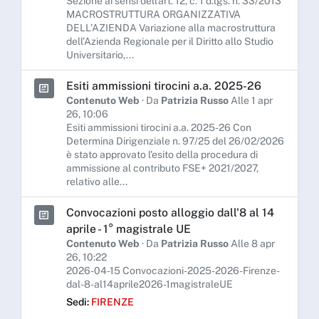
Sezione ai sensi dell’art. 12, c. 1 d.lgs. n. 33/2013
MACROSTRUTTURA ORGANIZZATIVA
DELL’AZIENDA Variazione alla macrostruttura
dell’Azienda Regionale per il Diritto allo Studio
Universitario,...
Esiti ammissioni tirocini a.a. 2025-26
Contenuto Web
· Da
Patrizia Russo
Alle 1 apr
26, 10:06
Esiti ammissioni tirocini a.a. 2025-26 Con
Determina Dirigenziale n. 97/25 del 26/02/2026
è stato approvato l'esito della procedura di
ammissione al contributo FSE+ 2021/2027,
relativo alle...
Convocazioni posto alloggio dall'8 al 14
aprile - 1° magistrale UE
Contenuto Web
· Da
Patrizia Russo
Alle 8 apr
26, 10:22
2026-04-15 Convocazioni-2025-2026-Firenze-
dal-8-al14aprile2026-1magistraleUE
Sedi:
FIRENZE