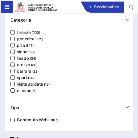
Skip to Main Content
Servizi online
Cerca - ARDSU
Categoria
firenze
(223)
generica
(175)
pisa
(147)
siena
(98)
teatro
(34)
arezzo
(26)
carrara
(22)
sport
(14)
visite guidate
(13)
cinema
(6)
Tipo
Contenuto Web
(1087)