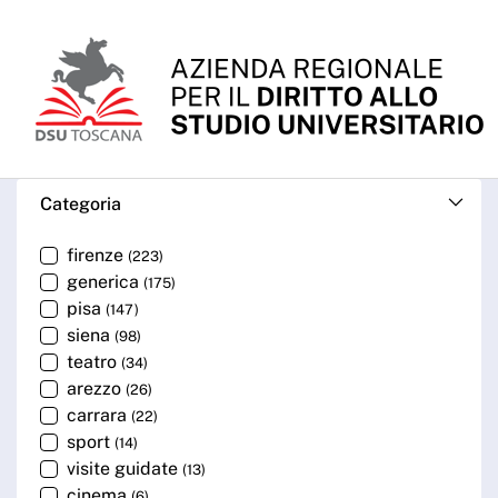
Skip to Main Content
Cerca - ARDSU
Categoria
firenze
(223)
generica
(175)
pisa
(147)
siena
(98)
teatro
(34)
arezzo
(26)
carrara
(22)
sport
(14)
visite guidate
(13)
cinema
(6)