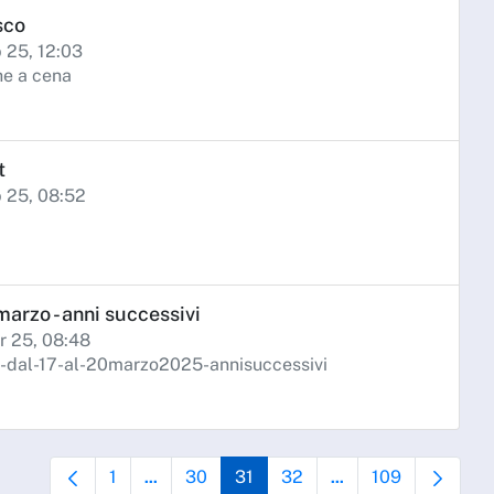
sco
b 25, 12:03
che a cena
t
b 25, 08:52
marzo - anni successivi
r 25, 08:48
-dal-17-al-20marzo2025-annisuccessivi
1
30
31
32
109
...
...
Pagina
Pagine intermedie Use TAB to navigate.
Pagina
Pagina
Pagina
Pagine intermedie Us
Pagina