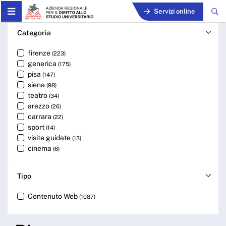
Skip to Main Content
Servizi online
Cerca - ARDSU
Categoria
firenze
(223)
generica
(175)
pisa
(147)
siena
(98)
teatro
(34)
arezzo
(26)
carrara
(22)
sport
(14)
visite guidate
(13)
cinema
(6)
Tipo
Contenuto Web
(1087)