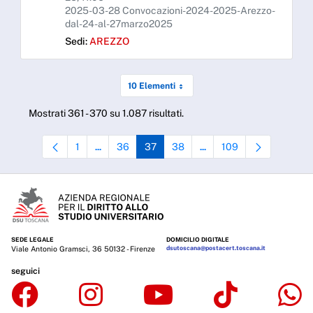
2025-03-28 Convocazioni-2024-2025-Arezzo-
dal-24-al-27marzo2025
Sedi:
AREZZO
10 Elementi
Mostrati 361 - 370 su 1.087 risultati.
1
36
37
38
109
...
...
Pagina
Pagine intermedie Use TAB to navigate.
Pagina
Pagina
Pagina
Pagine intermedie Use TAB 
Pagina
SEDE LEGALE
DOMICILIO DIGITALE
Viale Antonio Gramsci, 36 50132 - Firenze
dsutoscana@postacert.toscana.it
seguici