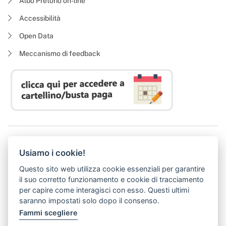
Albo Pretorio on-line
Accessibilità
Open Data
Meccanismo di feedback
Azienda Regionale Diritto allo Studio Universitario
Usiamo i cookie!
P. I. 05913670484 | C. F. 94164020482
Domicilio digitale:
dsutoscana@postacert.toscana.it
Questo sito web utilizza cookie essenziali per garantire
(abilitato alla ricezione di soli messaggi di posta elettronica certificata)
il suo corretto funzionamento e cookie di tracciamento
per capire come interagisci con esso. Questi ultimi
saranno impostati solo dopo il consenso.
Fammi scegliere