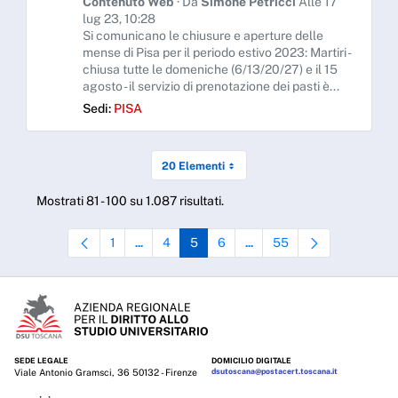
Contenuto Web
· Da
Simone Petricci
Alle 17
lug 23, 10:28
Si comunicano le chiusure e aperture delle
mense di Pisa per il periodo estivo 2023: Martiri -
chiusa tutte le domeniche (6/13/20/27) e il 15
agosto - il servizio di prenotazione dei pasti è...
Sedi:
PISA
20 Elementi
Mostrati 81 - 100 su 1.087 risultati.
1
4
5
6
55
...
...
Pagina
Pagine intermedie Use TAB to navigate.
Pagina
Pagina
Pagina
Pagine intermedie Use TAB to
Pagina
SEDE LEGALE
DOMICILIO DIGITALE
Viale Antonio Gramsci, 36 50132 - Firenze
dsutoscana@postacert.toscana.it