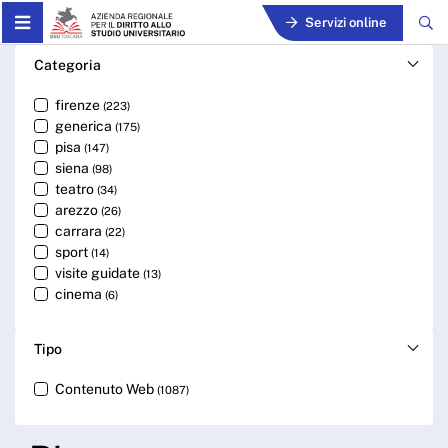
Skip to Main Content
Servizi online
Cerca - ARDSU
Categoria
firenze
(223)
generica
(175)
pisa
(147)
siena
(98)
teatro
(34)
arezzo
(26)
carrara
(22)
sport
(14)
visite guidate
(13)
cinema
(6)
Tipo
Contenuto Web
(1087)