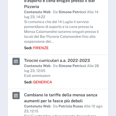
d'asporto e cena erogati presso il Bar
Pizzeria
Contenuto Web
· Da
Simone Petricci
Alle 14
lug 23, 14:22
Si comunica che dal 14 Luglio il servizio
pomeridiano di asporto e la cena presso la
Mensa Calamandrei saranno erogati presso il
locali del Bar Pizzeria Calamandrei fino alla
sospensione del...
Sedi:
FIRENZE
Tirocini curriculari a.a. 2022-2023
Contenuto Web
· Da
Simone Petricci
Alle 28
lug 23, 12:05
Esiti ammissioni
Sedi:
GENERICA
Cambiano le tariffe della mensa senza
aumenti per le fasce più deboli
Contenuto Web
· Da
Patrizia Russo
Alle 10 ago
23, 12:15
Dal 1° settembre adeguamento dei costi per