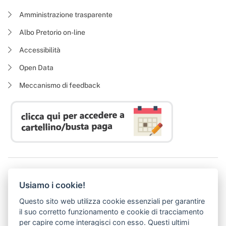
Amministrazione trasparente
Albo Pretorio on-line
Accessibilità
Open Data
Meccanismo di feedback
Azienda Regionale Diritto allo Studio Universitario
Usiamo i cookie!
P. I. 05913670484 | C. F. 94164020482
Domicilio digitale:
dsutoscana@postacert.toscana.it
Questo sito web utilizza cookie essenziali per garantire
(abilitato alla ricezione di soli messaggi di posta elettronica certificata)
il suo corretto funzionamento e cookie di tracciamento
per capire come interagisci con esso. Questi ultimi