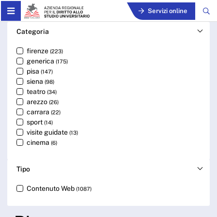
Skip to Main Content
Servizi online
Cerca - ARDSU
Categoria
firenze
(223)
generica
(175)
pisa
(147)
siena
(98)
teatro
(34)
arezzo
(26)
carrara
(22)
sport
(14)
visite guidate
(13)
cinema
(6)
Tipo
Contenuto Web
(1087)