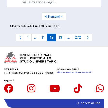
visualizzazione degli...
4 Elementi
Mostrati 45 - 48 su 1.087 risultati.
1
11
12
13
272
...
...
Pagina
Pagine intermedie Use TAB to navigate.
Pagina
Pagina
Pagina
Pagine intermedie Use TAB t
Pagina
SEDE LEGALE
DOMICILIO DIGITALE
Viale Antonio Gramsci, 36 50132 - Firenze
dsutoscana@postacert.toscana.it
seguici
servizi online