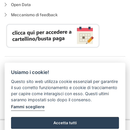
Open Data
Meccanismo di feedback
Azienda Regionale Diritto allo Studio Universitario
Usiamo i cookie!
P. I. 05913670484 | C. F. 94164020482
Domicilio digitale:
dsutoscana@postacert.toscana.it
Questo sito web utilizza cookie essenziali per garantire
(abilitato alla ricezione di soli messaggi di posta elettronica certificata)
il suo corretto funzionamento e cookie di tracciamento
per capire come interagisci con esso. Questi ultimi
saranno impostati solo dopo il consenso.
Fammi scegliere
Accetta tutti
Privacy