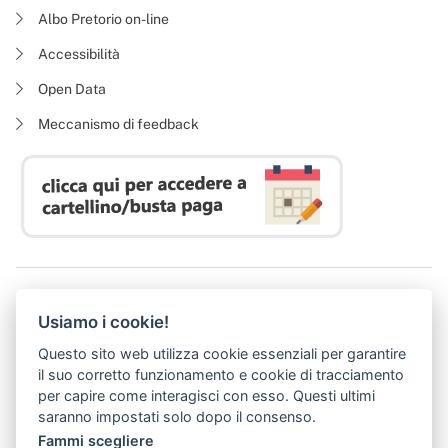
Albo Pretorio on-line
Accessibilità
Open Data
Meccanismo di feedback
Azienda Regionale Diritto allo Studio Universitario
Usiamo i cookie!
P. I. 05913670484 | C. F. 94164020482
Domicilio digitale:
dsutoscana@postacert.toscana.it
Questo sito web utilizza cookie essenziali per garantire
(abilitato alla ricezione di soli messaggi di posta elettronica certificata)
il suo corretto funzionamento e cookie di tracciamento
per capire come interagisci con esso. Questi ultimi
saranno impostati solo dopo il consenso.
Fammi scegliere