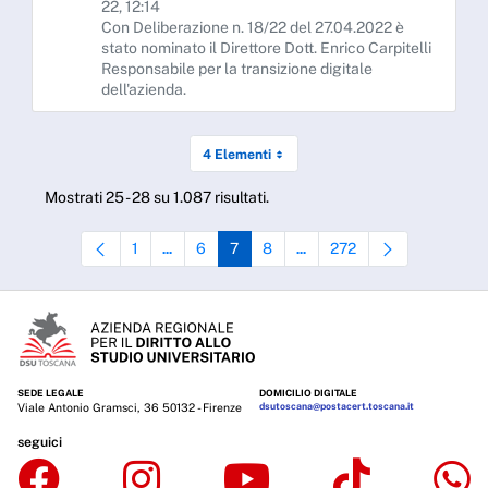
22, 12:14
Con Deliberazione n. 18/22 del 27.04.2022 è
stato nominato il Direttore Dott. Enrico Carpitelli
Responsabile per la transizione digitale
dell'azienda.
4 Elementi
Mostrati 25 - 28 su 1.087 risultati.
1
6
7
8
272
...
...
Pagina
Pagine intermedie Use TAB to navigate.
Pagina
Pagina
Pagina
Pagine intermedie Use TAB to
Pagina
SEDE LEGALE
DOMICILIO DIGITALE
Viale Antonio Gramsci, 36 50132 - Firenze
dsutoscana@postacert.toscana.it
seguici