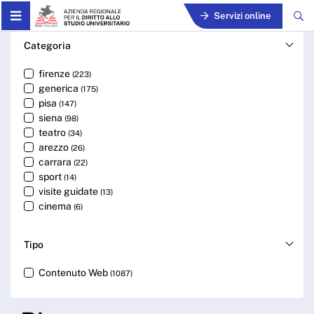
Skip to Main Content
Servizi online
Cerca - ARDSU
Categoria
firenze
(223)
generica
(175)
pisa
(147)
siena
(98)
teatro
(34)
arezzo
(26)
carrara
(22)
sport
(14)
visite guidate
(13)
cinema
(6)
Tipo
Contenuto Web
(1087)