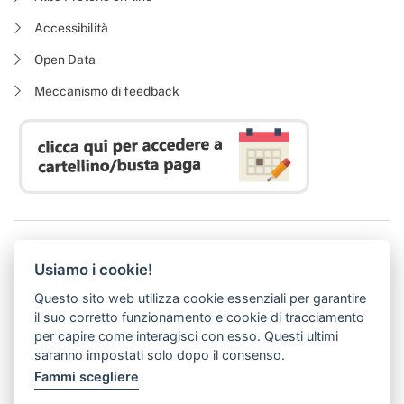
Accessibilità
Open Data
Meccanismo di feedback
Azienda Regionale Diritto allo Studio Universitario
Usiamo i cookie!
P. I. 05913670484 | C. F. 94164020482
Domicilio digitale:
dsutoscana@postacert.toscana.it
Questo sito web utilizza cookie essenziali per garantire
(abilitato alla ricezione di soli messaggi di posta elettronica certificata)
il suo corretto funzionamento e cookie di tracciamento
per capire come interagisci con esso. Questi ultimi
saranno impostati solo dopo il consenso.
Fammi scegliere