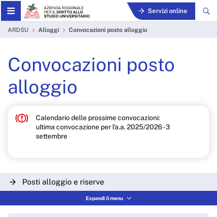
Skip to Main Content
Servizi online
Convocazioni posto alloggi
ARDSU
Alloggi
Convocazioni posto alloggio
Convocazioni posto
alloggio
Calendario delle prossime convocazioni:
ultima convocazione per l'a.a. 2025/2026 - 3
settembre
Posti alloggio e riserve
Espandi il menu
La convocazione