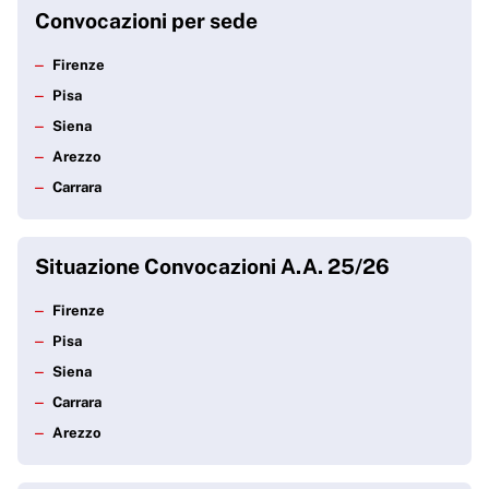
Istruzioni per gli studenti convocati
Convocazioni per sede
Firenze
Potrebbe interessarti
Pisa
Posto alloggio
Siena
Arezzo
Carrara
Situazione Convocazioni A.A. 25/26
Firenze
Pisa
Siena
Carrara
Arezzo