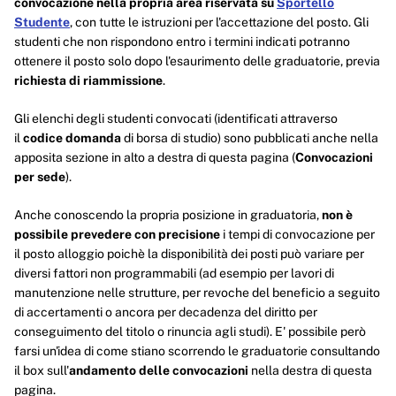
convocazione nella propria area riservata su
Sportello
Studente
,
con tutte le istruzioni per l'accettazione del posto. Gli
studenti che non rispondono entro i termini indicati potranno
ottenere il posto solo dopo l'esaurimento delle graduatorie, previa
richiesta di riammissione
.
Gli elenchi degli studenti convocati (identificati attraverso
il
codice domanda
di borsa di studio) sono pubblicati anche nella
apposita sezione in alto a destra di questa pagina (
Convocazioni
per sede
).
Anche conoscendo la propria posizione in graduatoria,
non è
possibile prevedere con precisione
i tempi di convocazione per
il posto alloggio poichè la disponibilità dei posti può variare per
diversi fattori non programmabili (ad esempio per la
vori di
manutenzione nelle strutture, per revoche del beneficio a seguito
di accertamenti o ancora per decadenza del diritto per
conseguimento del titolo o rinuncia agli studi). E' possibile però
farsi un'idea di come stiano scorrendo le graduatorie consultando
il box sull'
andamento delle convocazioni
nella destra di questa
pagina.