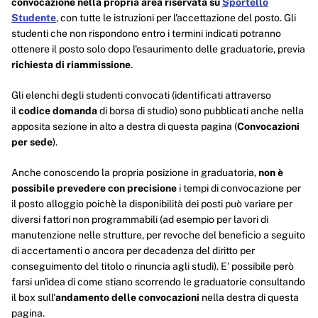
convocazione nella propria area riservata su
Sportello
Studente
,
con tutte le istruzioni per l'accettazione del posto. Gli
studenti che non rispondono entro i termini indicati potranno
ottenere il posto solo dopo l'esaurimento delle graduatorie, previa
richiesta di riammissione
.
Gli elenchi degli studenti convocati (identificati attraverso
il
codice domanda
di borsa di studio) sono pubblicati anche nella
apposita sezione in alto a destra di questa pagina (
Convocazioni
per sede
).
Anche conoscendo la propria posizione in graduatoria,
non è
possibile prevedere con precisione
i tempi di convocazione per
il posto alloggio poichè la disponibilità dei posti può variare per
diversi fattori non programmabili (ad esempio per la
vori di
manutenzione nelle strutture, per revoche del beneficio a seguito
di accertamenti o ancora per decadenza del diritto per
conseguimento del titolo o rinuncia agli studi). E' possibile però
farsi un'idea di come stiano scorrendo le graduatorie consultando
il box sull'
andamento delle convocazioni
nella destra di questa
pagina.