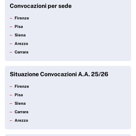
Istruzioni per gli studenti convocati
Convocazioni per sede
Firenze
Potrebbe interessarti
Pisa
Posto alloggio
Siena
Arezzo
Carrara
Situazione Convocazioni A.A. 25/26
Firenze
Pisa
Siena
Carrara
Arezzo