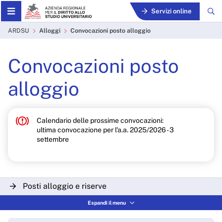
Skip to Main Content
Servizi online
Convocazioni posto alloggi
ARDSU
Alloggi
Convocazioni posto alloggio
Convocazioni posto
alloggio
Calendario delle prossime convocazioni:
ultima convocazione per l'a.a. 2025/2026 - 3
settembre
Posti alloggio e riserve
Espandi il menu
La convocazione