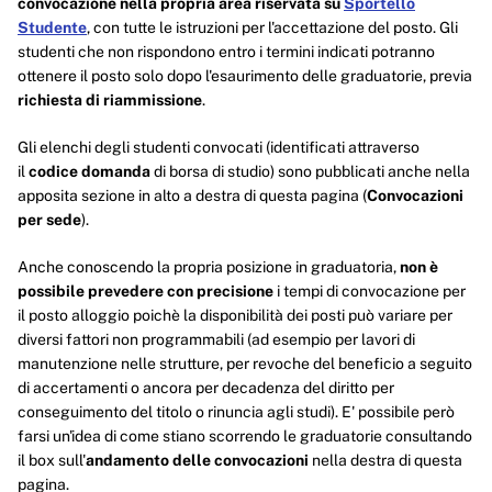
convocazione nella propria area riservata su
Sportello
Studente
,
con tutte le istruzioni per l'accettazione del posto. Gli
studenti che non rispondono entro i termini indicati potranno
ottenere il posto solo dopo l'esaurimento delle graduatorie, previa
richiesta di riammissione
.
Gli elenchi degli studenti convocati (identificati attraverso
il
codice domanda
di borsa di studio) sono pubblicati anche nella
apposita sezione in alto a destra di questa pagina (
Convocazioni
per sede
).
Anche conoscendo la propria posizione in graduatoria,
non è
possibile prevedere con precisione
i tempi di convocazione per
il posto alloggio poichè la disponibilità dei posti può variare per
diversi fattori non programmabili (ad esempio per la
vori di
manutenzione nelle strutture, per revoche del beneficio a seguito
di accertamenti o ancora per decadenza del diritto per
conseguimento del titolo o rinuncia agli studi). E' possibile però
farsi un'idea di come stiano scorrendo le graduatorie consultando
il box sull'
andamento delle convocazioni
nella destra di questa
pagina.