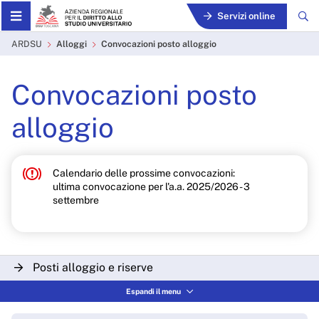
Skip to Main Content
Servizi online
Convocazioni posto alloggi
ARDSU
Alloggi
Convocazioni posto alloggio
Convocazioni posto
alloggio
Calendario delle prossime convocazioni:
ultima convocazione per l'a.a. 2025/2026 - 3
settembre
Posti alloggio e riserve
Espandi il menu
La convocazione