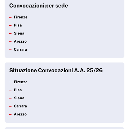
Istruzioni per gli studenti convocati
Convocazioni per sede
Firenze
Potrebbe interessarti
Pisa
Posto alloggio
Siena
Arezzo
Carrara
Situazione Convocazioni A.A. 25/26
Firenze
Pisa
Siena
Carrara
Arezzo