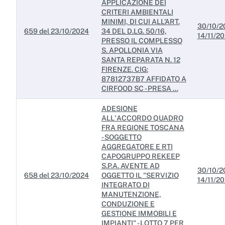
APPLICAZIONE DEI
CRITERI AMBIENTALI
MINIMI, DI CUI ALL’ART.
30/10/2
659 del 23/10/2024
34 DEL D.LG. 50/16,
14/11/2
PRESSO IL COMPLESSO
S. APOLLONIA VIA
SANTA REPARATA N. 12
FIRENZE. CIG:
87812737B7 AFFIDATO A
CIRFOOD SC - PRESA ...
ADESIONE
ALL'ACCORDO QUADRO
FRA REGIONE TOSCANA
- SOGGETTO
AGGREGATORE E RTI
CAPOGRUPPO REKEEP
S.P.A. AVENTE AD
30/10/2
658 del 23/10/2024
OGGETTO IL "SERVIZIO
14/11/2
INTEGRATO DI
MANUTENZIONE,
CONDUZIONE E
GESTIONE IMMOBILI E
IMPIANTI" - LOTTO 7 PER