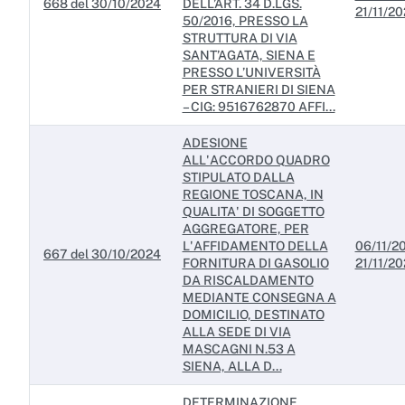
668 del 30/10/2024
DELL’ART. 34 D.LGS.
21/11/2
50/2016, PRESSO LA
STRUTTURA DI VIA
SANT’AGATA, SIENA E
PRESSO L’UNIVERSITÀ
PER STRANIERI DI SIENA
– CIG: 9516762870 AFFI...
ADESIONE
ALL'ACCORDO QUADRO
STIPULATO DALLA
REGIONE TOSCANA, IN
QUALITA' DI SOGGETTO
AGGREGATORE, PER
L'AFFIDAMENTO DELLA
06/11/20
667 del 30/10/2024
FORNITURA DI GASOLIO
21/11/2
DA RISCALDAMENTO
MEDIANTE CONSEGNA A
DOMICILIO, DESTINATO
ALLA SEDE DI VIA
MASCAGNI N.53 A
SIENA, ALLA D...
DETERMINAZIONE