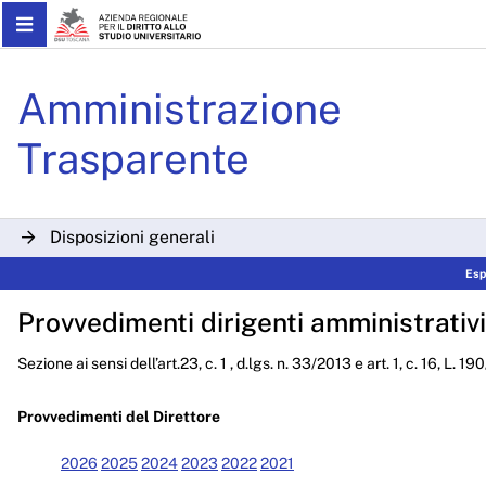
Skip to Main Content
Determinazioni Dirigenzial
Amministrazione
Trasparente
Disposizioni generali
Esp
Organizzazione
Provvedimenti dirigenti amministrativi
Consulenti e collaboratori
Sezione ai sensi dell’art.23, c. 1 , d.lgs. n. 33/2013 e art. 1, c. 16, L. 1
Personale
Bandi di concorso
Provvedimenti del Direttore
Performance
2026
2025
2024
2023
2022
2021