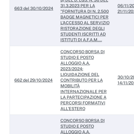
B) DEL D. LGS. N. 36 DEL
31.3.2023 PER LA
06/11/20
663 del 30/10/2024
"FORNITURA DI N. 2.500
21/11/2
BADGE MAGNETICI PER
L’ACCESSO AL SERVIZIO
RISTORAZIONE DEGLI
STUDENTI ISCRITTI AD
ISTITUTI DI A.F.A.M....
CONCORSO BORSA DI
STUDIO E POSTO
ALLOGGIO A.A.
2023/2024:
LIQUIDAZIONE DEL
30/10/2
662 del 29/10/2024
CONTRIBUTO PER LA
14/11/2
MOBILITÀ
INTERNAZIONALE PER
LA PARTECIPAZIONE A
PERCORSI FORMATIVI
ALL’ESTERO
CONCORSO BORSA DI
STUDIO E POSTO
ALLOGGIO A.A.