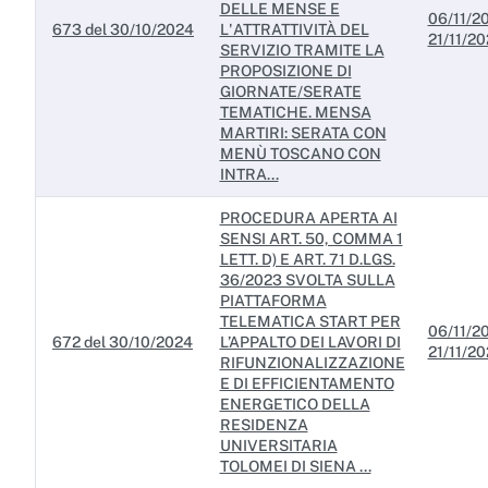
DELLE MENSE E
06/11/20
673 del 30/10/2024
L'ATTRATTIVITÀ DEL
21/11/2
SERVIZIO TRAMITE LA
PROPOSIZIONE DI
GIORNATE/SERATE
TEMATICHE. MENSA
MARTIRI: SERATA CON
MENÙ TOSCANO CON
INTRA...
PROCEDURA APERTA AI
SENSI ART. 50, COMMA 1
LETT. D) E ART. 71 D.LGS.
36/2023 SVOLTA SULLA
PIATTAFORMA
TELEMATICA START PER
06/11/20
672 del 30/10/2024
L’APPALTO DEI LAVORI DI
21/11/2
RIFUNZIONALIZZAZIONE
E DI EFFICIENTAMENTO
ENERGETICO DELLA
RESIDENZA
UNIVERSITARIA
TOLOMEI DI SIENA ...