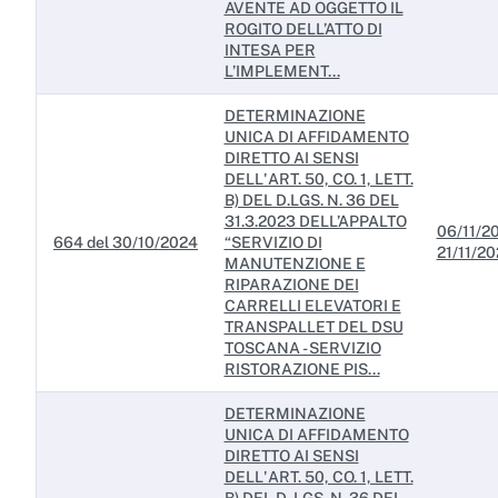
AVENTE AD OGGETTO IL
ROGITO DELL’ATTO DI
INTESA PER
L’IMPLEMENT...
DETERMINAZIONE
UNICA DI AFFIDAMENTO
DIRETTO AI SENSI
DELL'ART. 50, CO. 1, LETT.
B) DEL D.LGS. N. 36 DEL
31.3.2023 DELL’APPALTO
06/11/20
664 del 30/10/2024
“SERVIZIO DI
21/11/2
MANUTENZIONE E
RIPARAZIONE DEI
CARRELLI ELEVATORI E
TRANSPALLET DEL DSU
TOSCANA - SERVIZIO
RISTORAZIONE PIS...
DETERMINAZIONE
UNICA DI AFFIDAMENTO
DIRETTO AI SENSI
DELL'ART. 50, CO. 1, LETT.