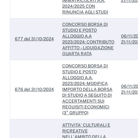
IMMATRICOLATI A.A.
21/11/2
2024/2025 CON
RINUNCIA AGLI STUDI
CONCORSO BORSA DI
STUDIO E POSTO
ALLOGGIO A.A
06/11/20
677 del 31/10/2024
2023/2024: CONTRIBUTO
21/11/2
AFFITTO – LIQUIDAZIONE
QUARTA RATA
CONCORSO BORSA DI
STUDIO E POSTO
ALLOGGIO A.A.
2023/2024: MODIFICA
06/11/20
676 del 31/10/2024
IMPORTO DELLA BORSA
21/11/2
DI STUDIO A SEGUITO DI
ACCERTAMENTI SUI
REQUISITI ECONOMICI
(3° GRUPPO)
ATTIVITA' CULTURALI E
RICREATIVE
NELL'AMBITO DELLA