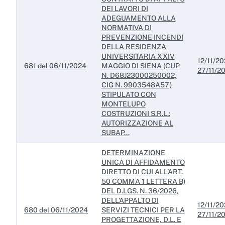
DEI LAVORI DI
ADEGUAMENTO ALLA
NORMATIVA DI
PREVENZIONE INCENDI
DELLA RESIDENZA
UNIVERSITARIA XXIV
12/11/20
681 del 06/11/2024
MAGGIO DI SIENA (CUP
27/11/2
N. D68J23000250002,
CIG N. 9903548A57)
STIPULATO CON
MONTELUPO
COSTRUZIONI S.R.L.:
AUTORIZZAZIONE AL
SUBAP...
DETERMINAZIONE
UNICA DI AFFIDAMENTO
DIRETTO DI CUI ALL’ART.
50 COMMA 1 LETTERA B)
DEL D.LGS. N. 36/2026,
DELL’APPALTO DI
12/11/20
680 del 06/11/2024
SERVIZI TECNICI PER LA
27/11/2
PROGETTAZIONE, D.L. E