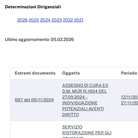
Enti controllati
Determinazioni Dirigenziali
Attività e procedimenti
2026
2025
2024
2023
2022
2021
Provvedimenti
Ultimo aggiornamento: 05.02.2026
Provvedimenti organi indirizzo politico
Provvedimenti dirigenti amministrativi
Controlli sulle imprese
Estremi documento
Oggetto
Periodo 
Bandi di gara e contratti
ASSEGNO DI CURA EX
Sovvenzioni, contributi, sussidi, vantaggi economici
D.M. MUR N.1604 DEL
27.09.2024 –
12/11/20
687 del 06/11/2024
Bilanci
INDIVIDUAZIONE
27/11/2
POTENZIALI AVENTI
Beni immobili e gestione patrimonio
DIRITTO
SERVIZIO
Controlli e rilievi sull'amministrazione
RISTORAZIONE PER GLI