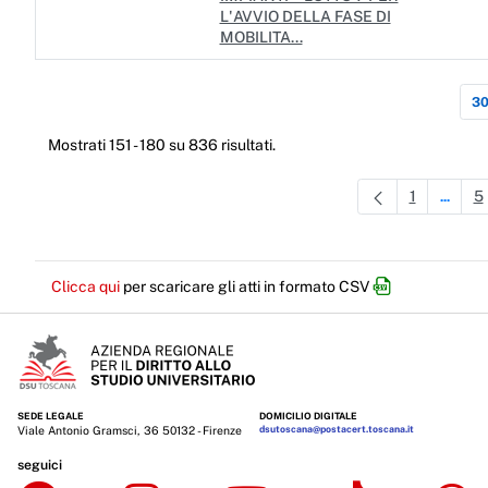
L'AVVIO DELLA FASE DI
MOBILITA...
30
Mostrati 151 - 180 su 836 risultati.
1
5
...
Pagina
Pagine
P
Clicca qui
per scaricare gli atti in formato CSV
SEDE LEGALE
DOMICILIO DIGITALE
Viale Antonio Gramsci, 36 50132 - Firenze
dsutoscana@postacert.toscana.it
seguici