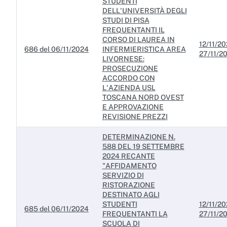
STUDENTI
Servizi erogati
DELL'UNIVERSITÀ DEGLI
STUDI DI PISA
Pagamenti dell'amministrazione
FREQUENTANTI IL
CORSO DI LAUREA IN
12/11/20
Opere pubbliche
686 del 06/11/2024
INFERMIERISTICA AREA
27/11/2
LIVORNESE:
Pianificazione e governo del territorio
PROSECUZIONE
ACCORDO CON
Informazioni ambientali
L'AZIENDA USL
TOSCANA NORD OVEST
Interventi straordinari e di emergenza
E APPROVAZIONE
REVISIONE PREZZI
Altri contenuti
DETERMINAZIONE N.
588 DEL 19 SETTEMBRE
Attuazione misure PNRR
2024 RECANTE
"AFFIDAMENTO
SERVIZIO DI
RISTORAZIONE
DESTINATO AGLI
STUDENTI
12/11/20
685 del 06/11/2024
FREQUENTANTI LA
27/11/2
SCUOLA DI