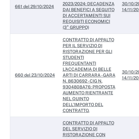
2023/2024: DECADENZA
30/10/2
661 del 29/10/2024
DAI BENEFICI A SEGUITO
14/11/2
DI ACCERTAMENTI SUI
REQUISITI ECONOMICI
(3° GRUPPO)
CONTRATTO DI APPALTO
PER IL SERVIZIO DI
RISTORAZIONE PER GLI
STUDENTI
FREQUENTANTI
L’ACCADEMIA DI BELLE
30/10/2
660 del 23/10/2024
ARTI DI CARRARA - GARA
14/11/2
N. 8630692 - CIG N.
9304808A76: PROPOSTA
AUMENTO RIENTRANTE
NEL QUINTO
DELL’IMPORTO DEL
CONTRATTO.
CONTRATTO DI APPALTO
DEL SERVIZIO DI
RISTORAZIONE CON