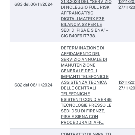
31.3.2023 DEL “SERVIZIO
12/11/20
683 del 06/11/2024
DI NOLEGGIO FULL RISK
27/11/2
AFFRANCATRICI
DIGITALI MATRIX F2 E
BILANCIA S2 PER LE
SEDI DI PISA E SIENA" –
CIG B40F617738.
DETERMINAZIONE DI
AFFIDAMENTO DEL
SERVIZIO ANNUALE DI
MANUTENZIONE
GENERALE DEGLI
IMPIANTI TELEFONICI E
ASSISTENZA TECNICA
12/11/20
682 del 06/11/2024
DELLE CENTRALI
27/11/2
TELEFONICHE
ESISTENTI CON DIVERSE
TECNOLOGIE PRESSO LE
SEDI DSU DI FIRENZE,
PISA E SIENA CON
PROCEDURA DI AFF...
CONTRATTO DI APPALTO