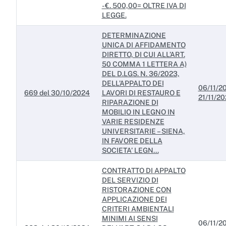
- €. 500,00= OLTRE IVA DI
LEGGE.
DETERMINAZIONE
UNICA DI AFFIDAMENTO
DIRETTO, DI CUI ALL’ART.
50 COMMA 1 LETTERA A)
DEL D.LGS. N. 36/2023,
DELL’APPALTO DEI
06/11/20
669 del 30/10/2024
LAVORI DI RESTAURO E
21/11/2
RIPARAZIONE DI
MOBILIO IN LEGNO IN
VARIE RESIDENZE
UNIVERSITARIE – SIENA,
IN FAVORE DELLA
SOCIETA’ LEGN...
CONTRATTO DI APPALTO
DEL SERVIZIO DI
RISTORAZIONE CON
APPLICAZIONE DEI
CRITERI AMBIENTALI
MINIMI AI SENSI
06/11/20