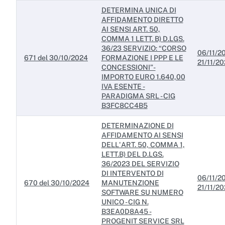
DETERMINA UNICA DI
AFFIDAMENTO DIRETTO
AI SENSI ART. 50,
COMMA 1 LETT. B) D.LGS.
36/23 SERVIZIO: “CORSO
06/11/20
671 del 30/10/2024
FORMAZIONE I PPP E LE
21/11/2
CONCESSIONI”-
IMPORTO EURO 1.640,00
IVA ESENTE -
PARADIGMA SRL - CIG
B3FC8CC4B5
DETERMINAZIONE DI
AFFIDAMENTO AI SENSI
DELL'ART. 50, COMMA 1,
LETT.B) DEL D.LGS.
36/2023 DEL SERVIZIO
DI INTERVENTO DI
06/11/20
670 del 30/10/2024
MANUTENZIONE
21/11/2
SOFTWARE SU NUMERO
UNICO - CIG N.
B3EA0D8A45 -
PROGENIT SERVICE SRL