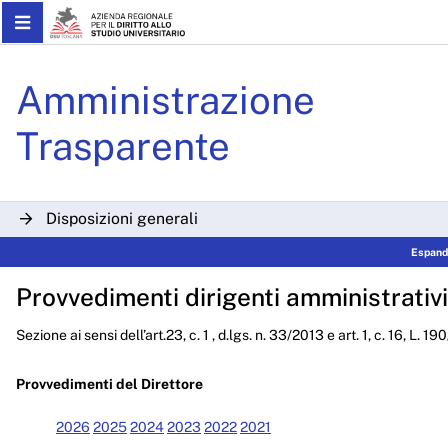
Skip to Main Content
Determinazioni Dirigenzial
Amministrazione
Trasparente
Disposizioni generali
Espandi
Organizzazione
Provvedimenti dirigenti amministrativi
Consulenti e collaboratori
Sezione ai sensi dell’art.23, c. 1 , d.lgs. n. 33/2013 e art. 1, c. 16, L. 1
Personale
Bandi di concorso
Provvedimenti del Direttore
Performance
2026
2025
2024
2023
2022
2021