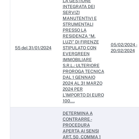
LA GESTIONE
Servizi erogati
INTEGRATA DEI
SERVIZI
Pagamenti dell'amministrazione
MANUTENTIVI E
STRUMENTALI
Opere pubbliche
PRESSO LA
RESIDENZA “M.
Pianificazione e governo del territorio
LUZI” DI FIRENZE
05/02/2024 -
55 del 31/01/2024
STIPULATO CON
20/02/2024
Informazioni ambientali
EVERGREEN
IMMOBILIARE
Interventi straordinari e di emergenza
S.R.L.: ULTERIORE
PROROGA TECNICA
DAL 1 GENNAIO
Altri contenuti
2024 AL 31 MARZO
2024 PER
Attuazione misure PNRR
L’IMPORTO DI EURO
100....
DETERMINA A
CONTRARRE -
PROCEDURA
APERTA AI SENSI
ART. 50, COMMA 1