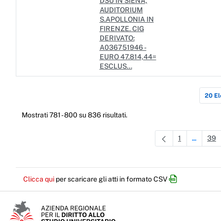
DSU IN SIENA,
AUDITORIUM
S.APOLLONIA IN
FIRENZE. CIG
DERIVATO:
A036751946 -
EURO 47.814,44=
ESCLUS...
20 El
Mostrati 781 - 800 su 836 risultati.
1
39
...
Pagina
Pagine in
Pa
Clicca qui
per scaricare gli atti in formato CSV