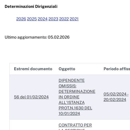
Enti controllati
Determinazioni Dirigenziali
Attività e procedimenti
2026
2025
2024
2023
2022
2021
Provvedimenti
Ultimo aggiornamento: 05.02.2026
Provvedimenti organi indirizzo politico
Provvedimenti dirigenti amministrativi
Controlli sulle imprese
Estremi documento
Oggetto
Periodo affis
Bandi di gara e contratti
DIPENDENTE
Sovvenzioni, contributi, sussidi, vantaggi economici
OMISSIS:
DETERMINAZIONE
05/02/2024 -
Bilanci
56 del 01/02/2024
IN ORDINE
20/02/2024
ALL'ISTANZA
Beni immobili e gestione patrimonio
PROT.N.1630 DEL
10/01/2024
Controlli e rilievi sull'amministrazione
CONTRATTO PER