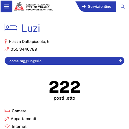
Skip to Main Content
Servizi online
Dettaglio Residenza - ARD
Luzi
Piazza Dallapiccola, 6
055 3440789
come raggiungerla
222
posti letto
Camere
Appartamenti
Internet