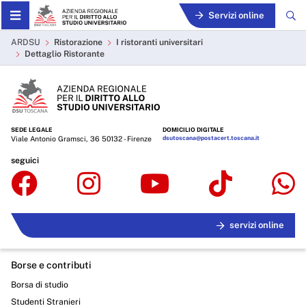
Skip to Main Content
Servizi online
Dettaglio Ristorante - ARD
ARDSU
Ristorazione
I ristoranti universitari
Dettaglio Ristorante
SEDE LEGALE
DOMICILIO DIGITALE
Viale Antonio Gramsci, 36 50132 - Firenze
dsutoscana@postacert.toscana.it
seguici
servizi online
Borse e contributi
Borsa di studio
Studenti Stranieri