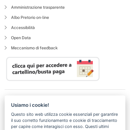
Amministrazione trasparente
Albo Pretorio on-line
Accessibilità
Open Data
Meccanismo di feedback
Azienda Regionale Diritto allo Studio Universitario
Usiamo i cookie!
P. I. 05913670484 | C. F. 94164020482
Domicilio digitale:
dsutoscana@postacert.toscana.it
Questo sito web utilizza cookie essenziali per garantire
(abilitato alla ricezione di soli messaggi di posta elettronica certificata)
il suo corretto funzionamento e cookie di tracciamento
per capire come interagisci con esso. Questi ultimi