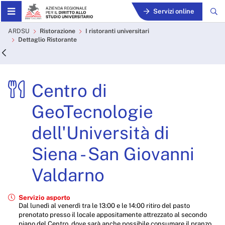
Skip to Main Content
Servizi online
Centro di GeoTecnologie del
ARDSU
Ristorazione
I ristoranti universitari
Dettaglio Ristorante
Centro di
GeoTecnologie
dell'Università di
Siena - San Giovanni
Valdarno
Servizio asporto
Dal lunedì al venerdì tra le 13:00 e le 14:00 ritiro del pasto
prenotato presso il locale appositamente attrezzato al secondo
piano del Centro, dove sarà anche possibile consumare il pranzo