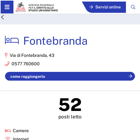
Skip to Main Content
Servizi online
Fontebranda - ARDSU
Fontebranda
Via di Fontebranda, 43
0577 760600
come raggiungerla
52
posti letto
Camere
Internet