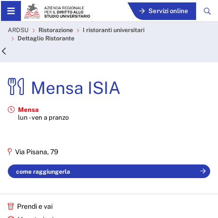
Skip to Main Content
Servizi online
Mensa ISIA - ARDSU
ARDSU
Ristorazione
I ristoranti universitari
Dettaglio Ristorante
Mensa ISIA
Mensa
lun - ven a pranzo
Via Pisana, 79
come raggiungerla
Prendi e vai