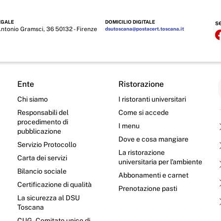
EGALE
DOMICILIO DIGITALE
s
Antonio Gramsci, 36 50132 - Firenze
dsutoscana@postacert.toscana.it
Ente
Ristorazione
Chi siamo
I ristoranti universitari
Responsabili del
Come si accede
procedimento di
I menu
pubblicazione
Dove e cosa mangiare
Servizio Protocollo
La ristorazione
Carta dei servizi
universitaria per l’ambiente
Bilancio sociale
Abbonamenti e carnet
Certificazione di qualità
Prenotazione pasti
La sicurezza al DSU
Toscana
CUG - Comitato unico di