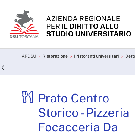
Skip to Main Content
Prato Centro Storico -
ARDSU
Ristorazione
I ristoranti universitari
Dett
Prato Centro
Storico - Pizzeria
Focacceria Da