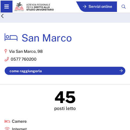
Skip to Main Content
Servizi online
San Marco - ARDSU
San Marco
Via San Marco, 98
0577 760200
come raggiungerla
45
posti letto
Camere
Internet