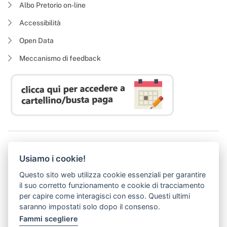
Albo Pretorio on-line
Accessibilità
Open Data
Meccanismo di feedback
Azienda Regionale Diritto allo Studio Universitario
Usiamo i cookie!
P. I. 05913670484 | C. F. 94164020482
Domicilio digitale:
dsutoscana@postacert.toscana.it
Questo sito web utilizza cookie essenziali per garantire
(abilitato alla ricezione di soli messaggi di posta elettronica certificata)
il suo corretto funzionamento e cookie di tracciamento
per capire come interagisci con esso. Questi ultimi
saranno impostati solo dopo il consenso.
Fammi scegliere