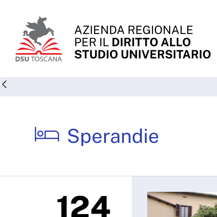
Skip to Main Content
Sperandie - ARDSU
Sperandie
124