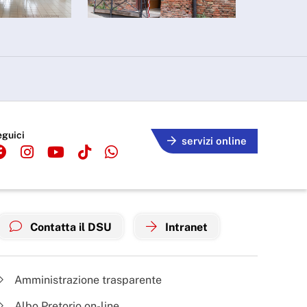
eguici
servizi online
Contatta il DSU
Intranet
Amministrazione trasparente
Albo Pretorio on-line