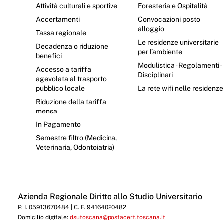
Attività culturali e sportive
Foresteria e Ospitalità
Accertamenti
Convocazioni posto
alloggio
Tassa regionale
Le residenze universitarie
Decadenza o riduzione
per l’ambiente
benefici
Modulistica - Regolamenti -
Accesso a tariffa
Disciplinari
agevolata al trasporto
pubblico locale
La rete wifi nelle residenz
Riduzione della tariffa
mensa
In Pagamento
Semestre filtro (Medicina,
Veterinaria, Odontoiatria)
Azienda Regionale Diritto allo Studio Universitario
P. I. 05913670484 | C. F. 94164020482
Domicilio digitale:
dsutoscana@postacert.toscana.it