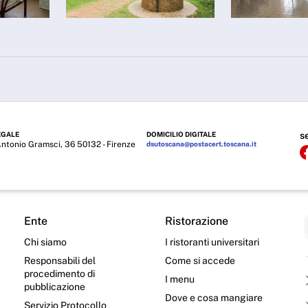
EGALE
DOMICILIO DIGITALE
s
Antonio Gramsci, 36 50132 - Firenze
dsutoscana@postacert.toscana.it
Ente
Ristorazione
Chi siamo
I ristoranti universitari
Responsabili del
Come si accede
procedimento di
I menu
pubblicazione
Dove e cosa mangiare
Servizio Protocollo