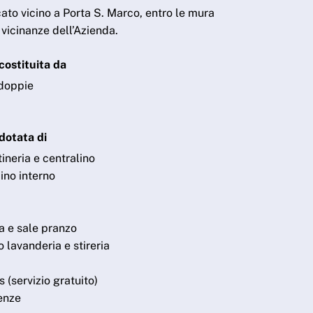
icato vicino a Porta S. Marco, entro le mura
e vicinanze dell’Azienda.
costituita da
doppie
dotata di
tineria e centralino
ino interno
a e sale pranzo
o lavanderia e stireria
s (servizio gratuito)
enze