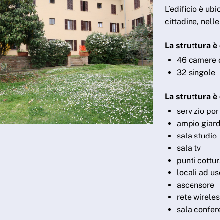
L’edificio è ub
cittadine, nell
La struttura è 
46 camere 
32 singole
La struttura è 
servizio por
ampio giard
sala studio
sala tv
punti cottur
locali ad us
ascensore
rete wireles
sala confer