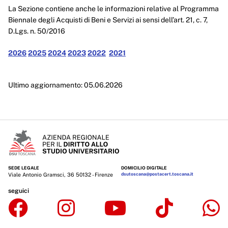
Enti controllati
La Sezione contiene anche le informazioni relative al Programma
Biennale degli Acquisti di Beni e Servizi ai sensi dell’art. 21, c. 7,
Attività e procedimenti
D.Lgs. n. 50/2016
Provvedimenti
2026
2025
2024
2023
2022
2021
Provvedimenti organi indirizzo politico
Ultimo aggiornamento: 05.06.2026
Provvedimenti dirigenti amministrativi
Controlli sulle imprese
Bandi di gara e contratti
Sovvenzioni, contributi, sussidi, vantaggi economici
Bilanci
SEDE LEGALE
DOMICILIO DIGITALE
Viale Antonio Gramsci, 36 50132 - Firenze
dsutoscana@postacert.toscana.it
Beni immobili e gestione patrimonio
seguici
Controlli e rilievi sull'amministrazione