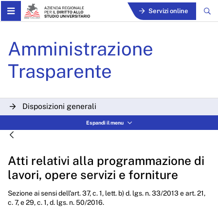
Skip to Main Content
Servizi online
Atti relativi alla programma
Amministrazione
Trasparente
Disposizioni generali
Espandi il menu
Organizzazione
Consulenti e collaboratori
Atti relativi alla programmazione di
Personale
lavori, opere servizi e forniture
Bandi di concorso
Sezione ai sensi dell’art. 37, c. 1, lett. b) d. lgs. n. 33/2013 e art. 21,
c. 7, e 29, c. 1, d. lgs. n. 50/2016.
Performance