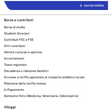
Servizi erogati
servizi online
Pagamenti dell'amministrazione
Borse e contributi
Opere pubbliche
Borsa di studio
Pianificazione e governo del territorio
Studenti Stranieri
Contributi FSC e FSE
Informazioni ambientali
Altri contributi
Attività culturali e sportive
Interventi straordinari e di emergenza
Accertamenti
Altri contenuti
Tassa regionale
Decadenza o riduzione benefici
Attuazione misure PNRR
Accesso a tariffa agevolata al trasporto pubblico locale
Riduzione della tariffa mensa
In Pagamento
Semestre filtro (Medicina, Veterinaria, Odontoiatria)
Alloggi