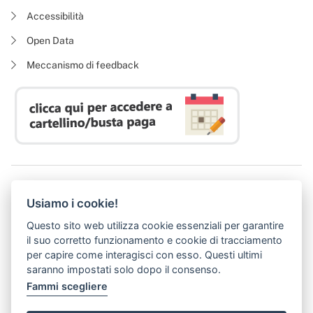
Accessibilità
Open Data
Meccanismo di feedback
Azienda Regionale Diritto allo Studio Universitario
Usiamo i cookie!
P. I. 05913670484 | C. F. 94164020482
Domicilio digitale:
dsutoscana@postacert.toscana.it
Questo sito web utilizza cookie essenziali per garantire
(abilitato alla ricezione di soli messaggi di posta elettronica certificata)
il suo corretto funzionamento e cookie di tracciamento
per capire come interagisci con esso. Questi ultimi
saranno impostati solo dopo il consenso.
Fammi scegliere