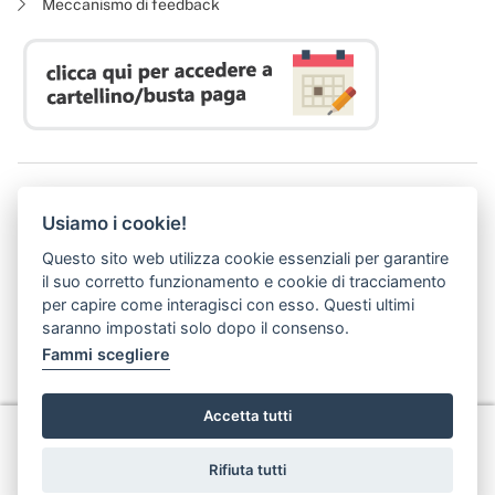
Meccanismo di feedback
Azienda Regionale Diritto allo Studio Universitario
Usiamo i cookie!
P. I. 05913670484 | C. F. 94164020482
Domicilio digitale:
dsutoscana@postacert.toscana.it
Questo sito web utilizza cookie essenziali per garantire
(abilitato alla ricezione di soli messaggi di posta elettronica certificata)
il suo corretto funzionamento e cookie di tracciamento
per capire come interagisci con esso. Questi ultimi
saranno impostati solo dopo il consenso.
Fammi scegliere
Accetta tutti
Privacy
Rifiuta tutti