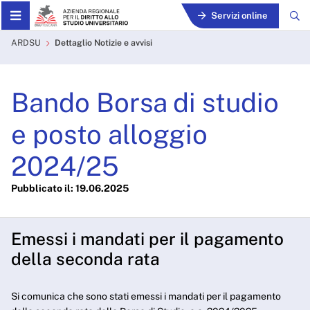
Skip to Main Content
Servizi online
Bando Borsa di studio e po
ARDSU
Dettaglio Notizie e avvisi
Bando Borsa di studio
e posto alloggio
2024/25
Pubblicato il: 19.06.2025
Emessi i mandati per il pagamento
della seconda rata
Si comunica che sono stati emessi i mandati per il pagamento