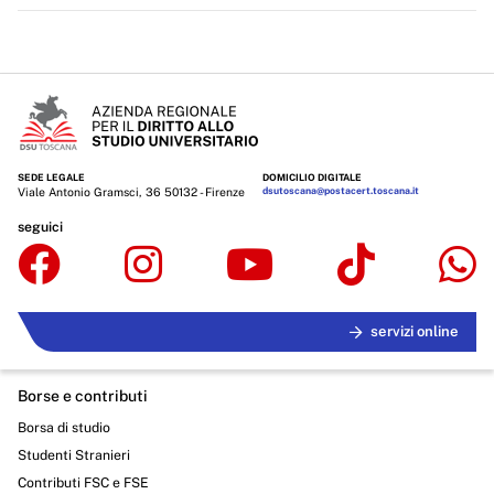
Servizi erogati
Pagamenti dell'amministrazione
Opere pubbliche
Pianificazione e governo del territorio
SEDE LEGALE
DOMICILIO DIGITALE
Informazioni ambientali
Viale Antonio Gramsci, 36 50132 - Firenze
dsutoscana@postacert.toscana.it
seguici
Interventi straordinari e di emergenza
Altri contenuti
Attuazione misure PNRR
servizi online
Borse e contributi
Borsa di studio
Studenti Stranieri
Contributi FSC e FSE