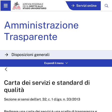
Skip to Main Content
Servizi online
Carta dei servizi e standard
Amministrazione
Trasparente
Disposizioni generali
Espandi il menu
Organizzazione
Consulenti e collaboratori
Carta dei servizi e standard di
Personale
qualità
Bandi di concorso
Sezione ai sensi dell’art. 32, c. 1 d.lgs. n. 33/2013
Performance
Redigere una carta dei servizi è una scelta di trasparenza e