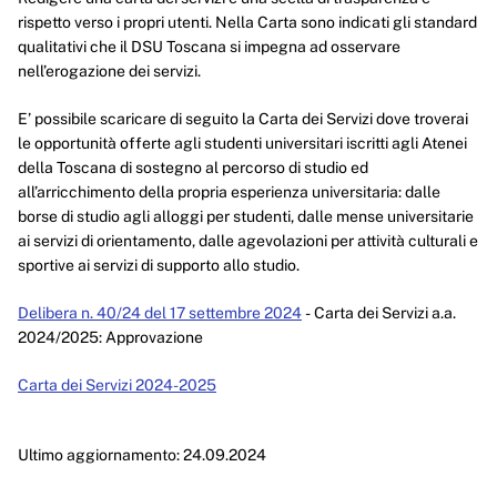
Enti controllati
rispetto verso i propri utenti. Nella Carta sono indicati gli standard
qualitativi che il DSU Toscana si impegna ad osservare
Attività e procedimenti
nell’erogazione dei servizi.
Provvedimenti
E’ possibile scaricare di seguito la Carta dei Servizi dove troverai
le opportunità offerte agli studenti universitari iscritti agli Atenei
Provvedimenti organi indirizzo politico
della Toscana di sostegno al percorso di studio ed
Provvedimenti dirigenti amministrativi
all’arricchimento della propria esperienza universitaria: dalle
borse di studio agli alloggi per studenti, dalle mense universitarie
Controlli sulle imprese
ai servizi di orientamento, dalle agevolazioni per attività culturali e
sportive ai servizi di supporto allo studio.
Bandi di gara e contratti
Delibera n. 40/24 del 17 settembre 2024
- Carta dei Servizi a.a.
Sovvenzioni, contributi, sussidi, vantaggi economici
2024/2025: Approvazione
Bilanci
Carta dei Servizi 2024-2025
Beni immobili e gestione patrimonio
Ultimo aggiornamento: 24.09.2024
Controlli e rilievi sull'amministrazione