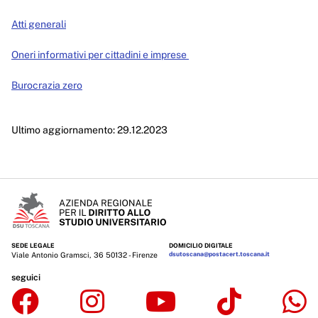
Performance
Atti generali
Enti controllati
Oneri informativi per cittadini e imprese
Attività e procedimenti
Burocrazia zero
Provvedimenti
Provvedimenti organi indirizzo politico
Ultimo aggiornamento: 29.12.2023
Provvedimenti dirigenti amministrativi
Controlli sulle imprese
Bandi di gara e contratti
Sovvenzioni, contributi, sussidi, vantaggi economici
SEDE LEGALE
DOMICILIO DIGITALE
Viale Antonio Gramsci, 36 50132 - Firenze
dsutoscana@postacert.toscana.it
Bilanci
seguici
Beni immobili e gestione patrimonio
Controlli e rilievi sull'amministrazione