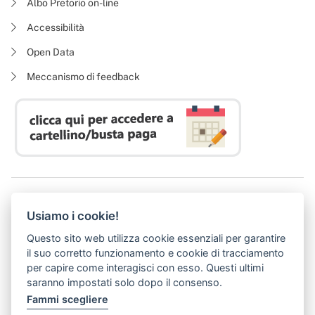
Albo Pretorio on-line
Accessibilità
Open Data
Meccanismo di feedback
Azienda Regionale Diritto allo Studio Universitario
Usiamo i cookie!
P. I. 05913670484 | C. F. 94164020482
Domicilio digitale:
dsutoscana@postacert.toscana.it
Questo sito web utilizza cookie essenziali per garantire
(abilitato alla ricezione di soli messaggi di posta elettronica certificata)
il suo corretto funzionamento e cookie di tracciamento
per capire come interagisci con esso. Questi ultimi
saranno impostati solo dopo il consenso.
Fammi scegliere