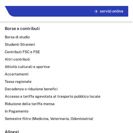
servizi online
Servizi erogati
Pagamenti dell'amministrazione
Borse e contributi
Opere pubbliche
Borsa di studio
Studenti Stranieri
Pianificazione e governo del territorio
Contributi FSC e FSE
Altri contributi
Informazioni ambientali
Attività culturali e sportive
Interventi straordinari e di emergenza
Accertamenti
Tassa regionale
Altri contenuti
Decadenza o riduzione benefici
Accesso a tariffa agevolata al trasporto pubblico locale
Attuazione misure PNRR
Riduzione della tariffa mensa
In Pagamento
Semestre filtro (Medicina, Veterinaria, Odontoiatria)
Alloggi