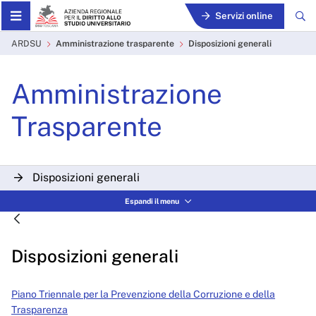
Skip to Main Content
Servizi online
Disposizioni generali - ARD
ARDSU
Amministrazione trasparente
Disposizioni generali
Amministrazione
Trasparente
Disposizioni generali
Espandi il menu
Organizzazione
Consulenti e collaboratori
Disposizioni generali
Personale
Bandi di concorso
Piano Triennale per la Prevenzione della Corruzione e della
Trasparenza