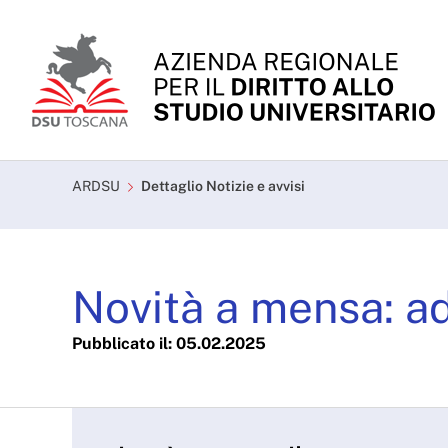
Skip to Main Content
Novità a mensa: adesso 
ARDSU
Dettaglio Notizie e avvisi
Novità a mensa: ad
Pubblicato il: 05.02.2025