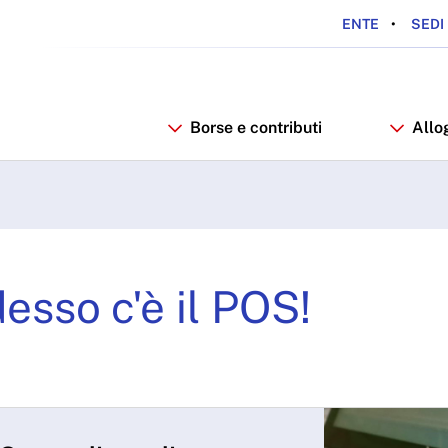
ENTE
SEDI 
Borse e contributi
Allo
c'è il POS! - ARDSU
esso c'è il POS!