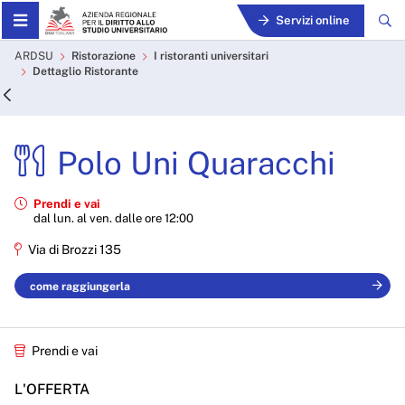
Skip to Main Content
Servizi online
Polo Uni Quaracchi - ARDS
ARDSU
Ristorazione
I ristoranti universitari
Dettaglio Ristorante
Polo Uni Quaracchi
Prendi e vai
dal lun. al ven. dalle ore 12:00
Via di Brozzi 135
come raggiungerla
Prendi e vai
L'OFFERTA